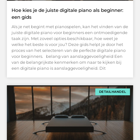
Hoe kies je de juiste digitale piano als beginner:
een gids
Als je net begint met pianospelen, kan het vinden van de
juiste digitale piano voor beginners een ontmoedigende
taak zijn. Met zoveel opties beschikbaar, hoe weet je
welke het beste is voor jou? Deze gids helpt je door het
proces van het selecteren van de perfecte digitale piano
voor beginners. belang van aanslaggevoeligheid Een
van de belangrijkste kenmerken om naar te kijken bij
een digitale piano is aanslaggevoeligheid. Dit
DETAILHANDEL