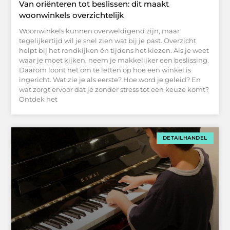
Van oriënteren tot beslissen: dit maakt
woonwinkels overzichtelijk
Woonwinkels kunnen overweldigend zijn, maar
tegelijkertijd wil je snel zien wat bij je past. Overzicht
helpt bij het rondkijken én tijdens het kiezen. Als je weet
waar je moet kijken, neem je makkelijker een beslissing.
Daarom loont het om te letten op hoe een winkel is
ingericht. Wat zie je als eerste? Hoe word je geleid? En
wat zorgt ervoor dat je zonder stress tot een keuze komt?
Ontdek het
DETAILHANDEL