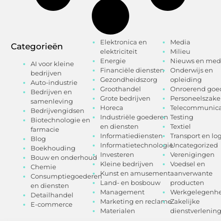
Elektronica en
Media
Categorieën
elektriciteit
Milieu
Energie
Nieuws en med
AI voor kleine
Financiële diensten
Onderwijs en
bedrijven
Gezondheidszorg
opleiding
Auto-industrie
Groothandel
Onroerend goe
Bedrijven en
Grote bedrijven
Personeelszak
samenleving
Horeca
Telecommunica
Bedrijvengidsen
Industriële goederen
Testing
Biotechnologie en
en diensten
Textiel
farmacie
Informatiediensten
Transport en log
Blog
Informatietechnologie
Uncategorized
Boekhouding
Investeren
Verenigingen
Bouw en onderhoud
Kleine bedrijven
Voedsel en
Chemie
Kunst en amusement
aanverwante
Consumptiegoederen
Land- en bosbouw
producten
en diensten
Management
Werkgelegenhe
Detailhandel
Marketing en reclame
Zakelijke
E-commerce
Materialen
dienstverlenin