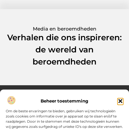
Media en beroemdheden
Verhalen die ons inspireren:
de wereld van
beroemdheden
Beheer toestemming
Over Verenigde Zaken
Om de beste ervaringen te bieden, gebruiken wij technologieën
Inzicht en inspiratie voor jouw dagelijkse keuzes
zoals cookies om informatie over je apparaat op te slaan en/of te
raadplegen. Door in te stemmen met deze technologieën kunnen
Ontdek gevarieerde content vol praktische tips, doordachte
wij gegevens zoals surfgedrag of unieke ID's op deze site verwerken.
inzichten en vernieuwende ideeën. Alles wat je nodig hebt om