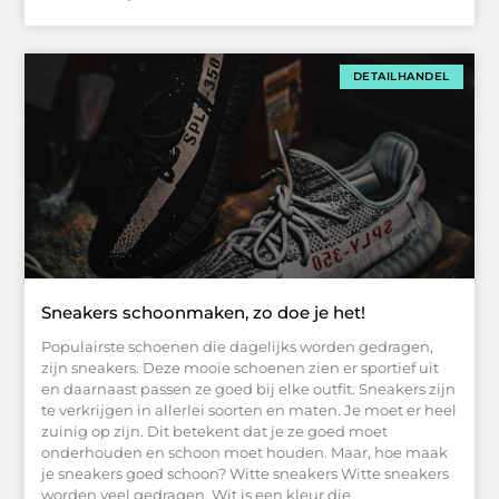
DETAILHANDEL
Sneakers schoonmaken, zo doe je het!
Populairste schoenen die dagelijks worden gedragen,
zijn sneakers. Deze mooie schoenen zien er sportief uit
en daarnaast passen ze goed bij elke outfit. Sneakers zijn
te verkrijgen in allerlei soorten en maten. Je moet er heel
zuinig op zijn. Dit betekent dat je ze goed moet
onderhouden en schoon moet houden. Maar, hoe maak
je sneakers goed schoon? Witte sneakers Witte sneakers
worden veel gedragen. Wit is een kleur die