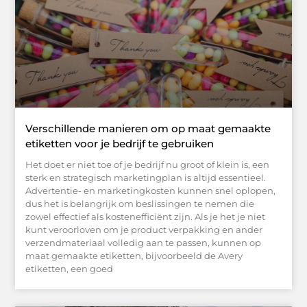
Verschillende manieren om op maat gemaakte
etiketten voor je bedrijf te gebruiken
Het doet er niet toe of je bedrijf nu groot of klein is, een
sterk en strategisch marketingplan is altijd essentieel.
Advertentie- en marketingkosten kunnen snel oplopen,
dus het is belangrijk om beslissingen te nemen die
zowel effectief als kostenefficiënt zijn. Als je het je niet
kunt veroorloven om je product verpakking en ander
verzendmateriaal volledig aan te passen, kunnen op
maat gemaakte etiketten, bijvoorbeeld de Avery
etiketten, een goed