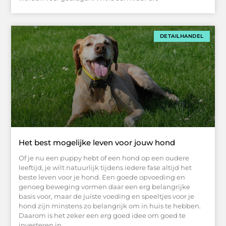
DETAILHANDEL
Het best mogelijke leven voor jouw hond
Of je nu een puppy hebt of een hond op een oudere
leeftijd, je wilt natuurlijk tijdens iedere fase altijd het
beste leven voor je hond. Een goede opvoeding en
genoeg beweging vormen daar een erg belangrijke
basis voor, maar de juiste voeding en speeltjes voor je
hond zijn minstens zo belangrijk om in huis te hebben.
Daarom is het zeker een erg goed idee om goed te
investeren in