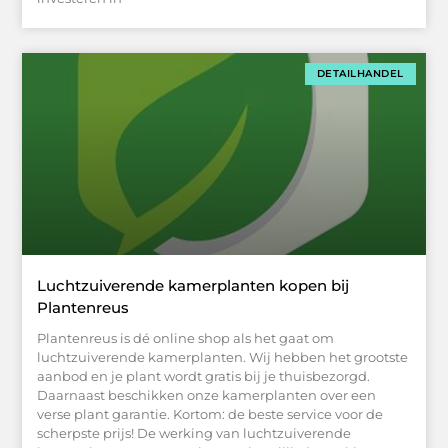
DETAILHANDEL
Luchtzuiverende kamerplanten kopen bij
Plantenreus
Plantenreus is dé online shop als het gaat om
luchtzuiverende kamerplanten. Wij hebben het grootste
aanbod en je plant wordt gratis bij je thuisbezorgd.
Daarnaast beschikken onze kamerplanten over een
verse plant garantie. Kortom: de beste service voor de
scherpste prijs! De werking van luchtzuiverende