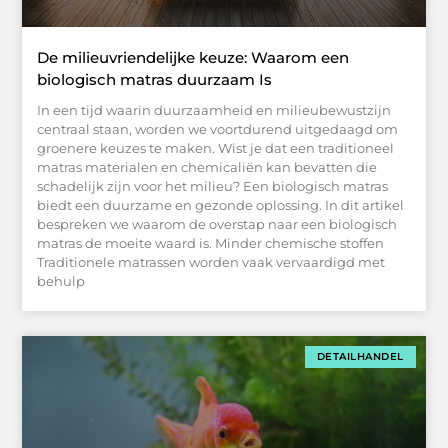
De milieuvriendelijke keuze: Waarom een
biologisch matras duurzaam Is
In een tijd waarin duurzaamheid en milieubewustzijn
centraal staan, worden we voortdurend uitgedaagd om
groenere keuzes te maken. Wist je dat een traditioneel
matras materialen en chemicaliën kan bevatten die
schadelijk zijn voor het milieu? Een biologisch matras
biedt een duurzame en gezonde oplossing. In dit artikel
bespreken we waarom de overstap naar een biologisch
matras de moeite waard is. Minder chemische stoffen
Traditionele matrassen worden vaak vervaardigd met
behulp
DETAILHANDEL