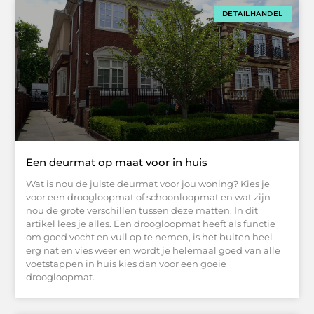
DETAILHANDEL
Een deurmat op maat voor in huis
Wat is nou de juiste deurmat voor jou woning? Kies je
voor een droogloopmat of schoonloopmat en wat zijn
nou de grote verschillen tussen deze matten. In dit
artikel lees je alles. Een droogloopmat heeft als functie
om goed vocht en vuil op te nemen, is het buiten heel
erg nat en vies weer en wordt je helemaal goed van alle
voetstappen in huis kies dan voor een goeie
droogloopmat.