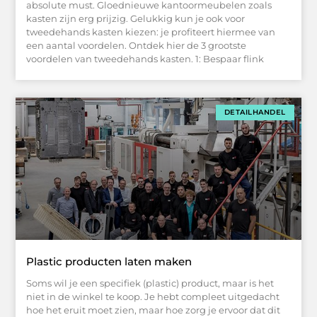
absolute must. Gloednieuwe kantoormeubelen zoals
kasten zijn erg prijzig. Gelukkig kun je ook voor
tweedehands kasten kiezen: je profiteert hiermee van
een aantal voordelen. Ontdek hier de 3 grootste
voordelen van tweedehands kasten. 1: Bespaar flink
DETAILHANDEL
Plastic producten laten maken
Soms wil je een specifiek (plastic) product, maar is het
niet in de winkel te koop. Je hebt compleet uitgedacht
hoe het eruit moet zien, maar hoe zorg je ervoor dat dit