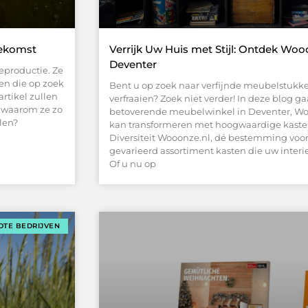
oekomst
Verrijk Uw Huis met Stijl: Ontdek Wo
Deventer
eproductie. Ze
ren die op zoek
Bent u op zoek naar verfijnde meubelstukk
rtikel zullen
verfraaien? Zoek niet verder! In deze blog g
n waarom ze zo
betoverende meubelwinkel in Deventer, Wo
len?
kan transformeren met hoogwaardige kasten
Diversiteit Wooonze.nl, dé bestemming voor k
gevarieerd assortiment kasten die uw inter
Of u nu op
OTE BEDRIJVEN