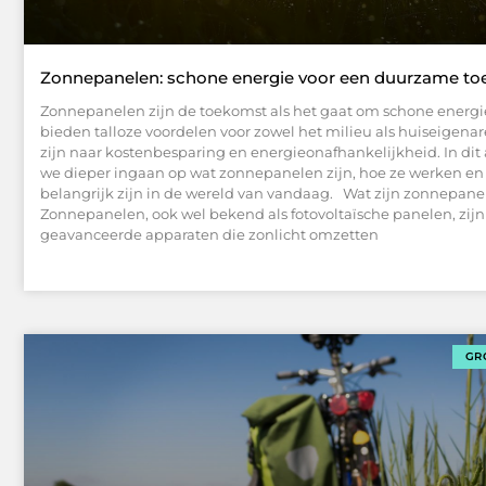
Zonnepanelen: schone energie voor een duurzame t
Zonnepanelen zijn de toekomst als het gaat om schone energi
bieden talloze voordelen voor zowel het milieu als huiseigena
zijn naar kostenbesparing en energieonafhankelijkheid. In dit a
we dieper ingaan op wat zonnepanelen zijn, hoe ze werken e
belangrijk zijn in de wereld van vandaag. Wat zijn zonnepane
Zonnepanelen, ook wel bekend als fotovoltaïsche panelen, zijn
geavanceerde apparaten die zonlicht omzetten
GR