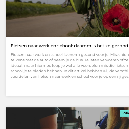
Fietsen naar werk en school: daarom is het zo gezond 
Fietsen naar werk en school is enorm gezond voor je. Misschien
telkens met de auto of neem je de bus. Je laten vervoeren of zel
ideaal, maar hiermee loop je wel alle voordelen mis die fietse
school je te bieden hebben. In dit artikel hebben wij de versch
voordelen van fietsen naar werk en school voor je op een rij gez
GR