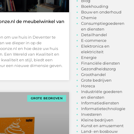
Blog
Boekhouding
Bouw en onderhoud
Chemie
oonze.nl de meubelwinkel van
Consumptiegoederen
en diensten
Detailhandel
en om uw huis in Deventer te
E-commerce
aan we dieper in op de
Elektronica en
oonze.nl en hoe deze uw huis
elektriciteit
. Een Wereld van Kwaliteit en
Energie
waliteit en stijl, biedt een
Financiële diensten
ieur een nieuwe dimensie geven.
Gezondheidszorg
Groothandel
Grote bedrijven
Horeca
Industriële goederen
en diensten
GROTE BEDRIJVEN
Informatiediensten
Informatietechnologie
Investeren
Kleine bedrijven
Kunst en amusement
Land- en bosbouw