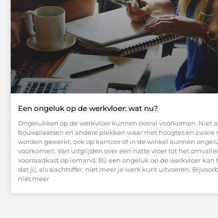
Een ongeluk op de werkvloer: wat nu?
Ongelukken op de werkvloer kunnen overal voorkomen. Niet a
bouwplaatsen en andere plekken waar met hoogtes en zware 
worden gewerkt, ook op kantoor of in de winkel kunnen onge
voorkomen. Van uitglijden over een natte vloer tot het omvall
voorraadkast op iemand. Bij een ongeluk op de werkvloer kan
dat jij, als slachtoffer, niet meer je werk kunt uitvoeren. Bijvoo
niet meer