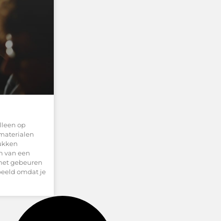
lleen op
materialen
lukken
en van een
 het gebeuren
rbeeld omdat je