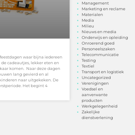
Management
Marketing en reclame
Materialen
Media
Milieu
Nieuws en media
Onderwijs en opleiding
Onroerend goed
Personeelszaken
Telecommunicatie
 feestdagen waar bijna iedereen
Testing
, de cadeautjes, lekker eten en
Textiel
 elkaar komen. Naar deze dagen
Transport en logistiek
 eeuwen lang gevierd en al
Uncategorized
kinderen naar uitgekeken. De
Verenigingen
rstperiode. Het begint 4
Voedsel en
aanverwante
producten
Werkgelegenheid
Zakelijke
dienstverlening