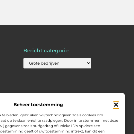
Bericht categorie
Beheer toestemming
 te bieden, gebruiken wij technologieën zoals cookies om
raat op te slaan en/of te raadplegen. Door in te stemmen met deze
j gegevens zoals surfgedrag of unieke ID's op deze site
 toestemming geeft of uw toestemming intrekt, kan dit een