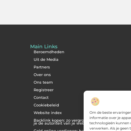
Main Links
Beroemdheden
Uit de Media
Partners
Over ons
Ons team
Registreer
Contact
Cookiebeleid
Om de beste ervaringen
Website index
informatie over je appa
Backlink kopen: zo vergroot
technologieën kunnen wi
je de autoriteit van je website
verwerken. Als je geen
Geld online verdienen: haal