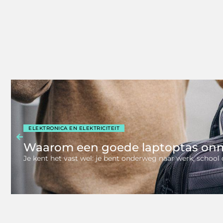
ELEKTRONICA EN ELEKTRICITEIT
Waarom een goede laptoptas onm
Je kent het vast wel: je bent onderweg naar werk, school of