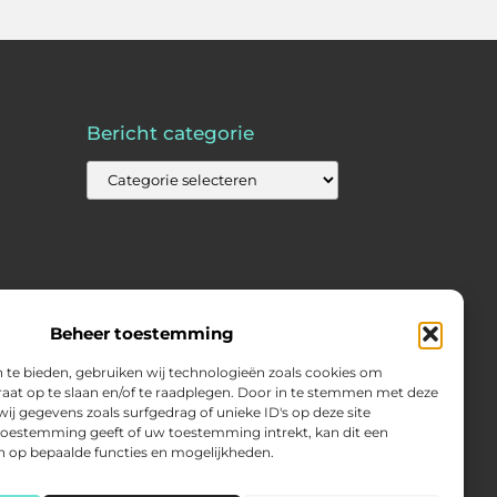
Bericht categorie
Beheer toestemming
 te bieden, gebruiken wij technologieën zoals cookies om
raat op te slaan en/of te raadplegen. Door in te stemmen met deze
j gegevens zoals surfgedrag of unieke ID's op deze site
 toestemming geeft of uw toestemming intrekt, kan dit een
n op bepaalde functies en mogelijkheden.