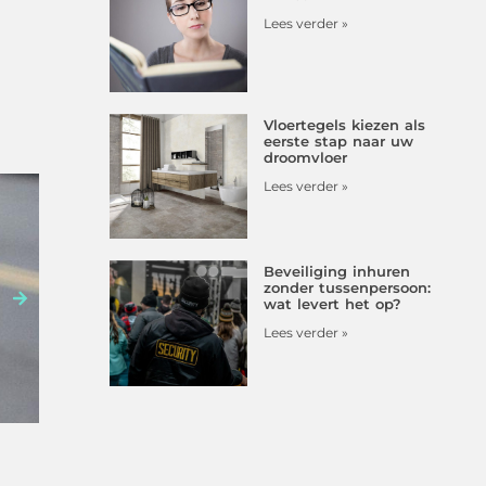
Lees verder »
Vloertegels kiezen als
eerste stap naar uw
droomvloer
Lees verder »
Beveiliging inhuren
TRANSPORT EN LOGISTIEK
zonder tussenpersoon:
wat levert het op?
Magazijnlabels laten maken: waa
Lees verder »
Magazijnlabels lijken misschien een klein onderdeel va
op de dagelijkse werkzaamheden. Duidelijke labels