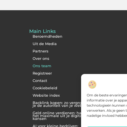
Main Links
Beroemdheden
Uit de Media
Partners
Over ons
Ons team
Registreer
Contact
Cookiebeleid
Om de beste ervaringen
Website index
informatie over je appa
Backlink kopen: zo vergroot
technologieën kunnen wi
je de autoriteit van je website
verwerken. Als je geen
Geld online verdienen: haal
nadelige invloed hebbe
het maximale uit je digitale
kansen
AI voor kleine bedrijven: