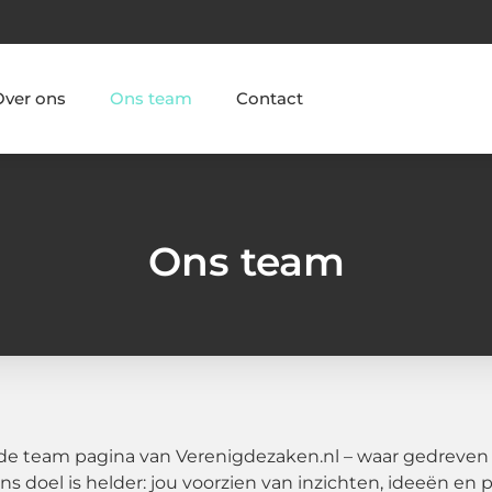
Over ons
Ons team
Contact
Ons team
 team pagina van Verenigdezaken.nl – waar gedreven pr
Ons doel is helder: jou voorzien van inzichten, ideeën en