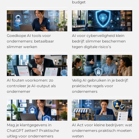
budget
Goedkope AI tools voor
AI voor cyberveiligheid klein
ondernemers: betaalbaar
bedrijf: slimmer beschermen
slimmer werken
tegen digitale risico’s
AI fouten voorkomen: zo
Veilig AI gebruiken in je bedrijf:
controleer je AI-output als
praktische regels voor
ondernemer
ondernemers
Mag je klantgegevens in
AI Act voor kleine bedrijven: wat
ChatGPT zetten? Praktische
ondernemers praktisch moeten
uitleg voor ondernemers
weten