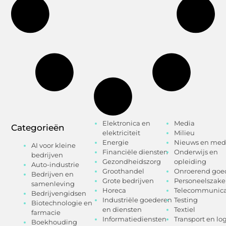
Elektronica en
Media
Categorieën
elektriciteit
Milieu
Energie
Nieuws en med
AI voor kleine
Financiële diensten
Onderwijs en
bedrijven
Gezondheidszorg
opleiding
Auto-industrie
Groothandel
Onroerend goe
Bedrijven en
Grote bedrijven
Personeelszak
samenleving
Horeca
Telecommunica
Bedrijvengidsen
Industriële goederen
Testing
Biotechnologie en
en diensten
Textiel
farmacie
Informatiediensten
Transport en log
Boekhouding