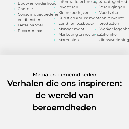
Informatietechnologie
Uncategorized
Bouw en onderhoud
Investeren
Verenigingen
Chemie
Kleine bedrijven
Voedsel en
Consumptiegoederen
Kunst en amusement
aanverwante
en diensten
Land- en bosbouw
producten
Detailhandel
Management
Werkgelegenhe
E-commerce
Marketing en reclame
Zakelijke
Materialen
dienstverlenin
Media en beroemdheden
Verhalen die ons inspireren:
de wereld van
beroemdheden