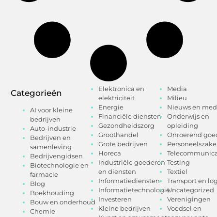
Elektronica en
Media
Categorieën
elektriciteit
Milieu
Energie
Nieuws en med
AI voor kleine
Financiële diensten
Onderwijs en
bedrijven
Gezondheidszorg
opleiding
Auto-industrie
Groothandel
Onroerend goe
Bedrijven en
Grote bedrijven
Personeelszak
samenleving
Horeca
Telecommunica
Bedrijvengidsen
Industriële goederen
Testing
Biotechnologie en
en diensten
Textiel
farmacie
Informatiediensten
Transport en log
Blog
Informatietechnologie
Uncategorized
Boekhouding
Investeren
Verenigingen
Bouw en onderhoud
Kleine bedrijven
Voedsel en
Chemie