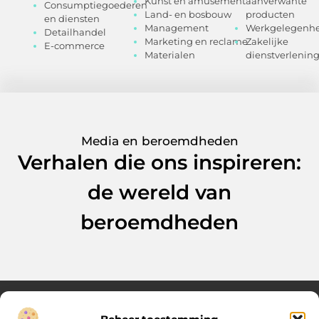
Kunst en amusement
aanverwante
Consumptiegoederen
Land- en bosbouw
producten
en diensten
Management
Werkgelegenhe
Detailhandel
Marketing en reclame
Zakelijke
E-commerce
Materialen
dienstverlenin
Media en beroemdheden
Verhalen die ons inspireren:
de wereld van
beroemdheden