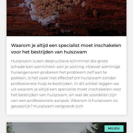
Waarom je altijd een specialist moet inschakelen
voor het bestrijden van huiszwam
Huiszwam is een destructieve schimmel die grote
schade kan aanrichten aan je woning. Hoewel sommige
huiseigenaren proberen het probleem zelf aan te
pakken, is het vaak niet effectief om huiszwam zonder
professionele hulp te bestrijden. In dit artikel leggen we
uit waarom je altijd een specialist moet inschakelen voor
het bestrijden van huiszwam, en wat de voordelen zijn
van een professionele aanpak. Waarom is huiszwam zo
gevaarlijk? Huiszwam verspreidt zich
MILIEU