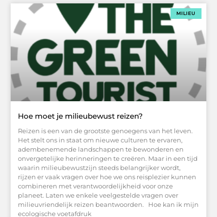
MILIEU
Hoe moet je milieubewust reizen?
Reizen is een van de grootste genoegens van het leven.
Het stelt ons in staat om nieuwe culturen te ervaren,
adembenemende landschappen te bewonderen en
onvergetelijke herinneringen te creëren. Maar in een tijd
waarin milieubewustzijn steeds belangrijker wordt,
rijzen er vaak vragen over hoe we ons reisplezier kunnen
combineren met verantwoordelijkheid voor onze
planeet. Laten we enkele veelgestelde vragen over
milieuvriendelijk reizen beantwoorden. Hoe kan ik mijn
ecologische voetafdruk