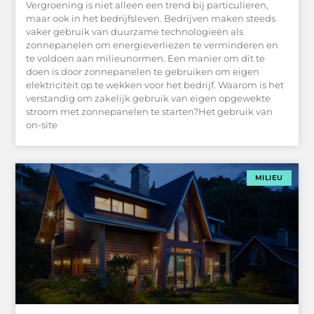
Vergroening is niet alleen een trend bij particulieren,
maar ook in het bedrijfsleven. Bedrijven maken steeds
vaker gebruik van duurzame technologieën als
zonnepanelen om energieverliezen te verminderen en
te voldoen aan milieunormen. Een manier om dit te
doen is door zonnepanelen te gebruiken om eigen
elektriciteit op te wekken voor het bedrijf. Waarom is het
verstandig om zakelijk gebruik van eigen opgewekte
stroom met zonnepanelen te starten?Het gebruik van
on-site
MILIEU