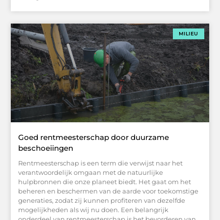
MILIEU
Goed rentmeesterschap door duurzame
beschoeiingen
Rentmeesterschap is een term die verwijst naar het
verantwoordelijk omgaan met de natuurlijke
hulpbronnen die onze planeet biedt. Het gaat om het
beheren en beschermen van de aarde voor toekomstige
generaties, zodat zij kunnen profiteren van dezelfde
mogelijkheden als wij nu doen. Een belangrijk
onderdeel van rentmeesterschap is het bevorderen van