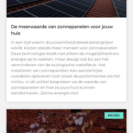
De meerwaarde van zonnepanelen voor jouw
huis
In een tijd waarin duurzaamheid steeds belangrijker
wordt, kiezen steeds meer mensen voor zonnepanelen.
Deze technologie biedt niet alleen de mogelijkheid om
energie op te wekken, maar draagt ook bij aan het
verminderen van de ecologische voetafdruk. Het
installeren van zonnepanelen kan aanzienlijke
voordelen opleveren voor zowel de portemonnee als het
milieu. In dit artikel bespreken we de waarde van
zonnepanelen en hoe ze jouw huis kunnen
transformeren. Zonne-energie voor
MILIEU