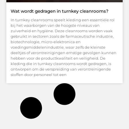
Wat wordt gedragen in turnkey cleanrooms?
In turnkey cleanrooms speelt kleding een essentiële rol
bij het waarborgen van de hoogste niveaus van
zuiverheid en hygiëne. Deze cleanrooms worden vaak
gebruikt in sectoren zoals de farmaceutische industrie,
biotechnologie, micro-elektronica en
voedingsmiddelenindustrie, waar zelfs de kleinste
deeltjes of verontreinigingen ernstige gevolgen kunnen
hebben voor de productkwaliteit en veiligheid. De
kleding die in turnkey cleanrooms wordt gedragen, is
ontworpen om de verspreiding van verontreinigende
stoffen door personeel tot een