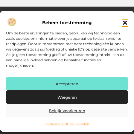
Beheer toestemming
Over Verenigde Zaken
Om de beste ervaringen te bieden, gebruiken wij technologieën
Inzicht en inspiratie voor jouw dagelijkse keuzes
zoals cookies om informatie over je apparaat op te slaan en/of te
raadplegen. Door in te stemmen met deze technologieën kunnen
Ontdek gevarieerde content vol praktische tips, doordachte
wij gegevens zoals surfgedrag of unieke ID's op deze site verwerken.
inzichten en vernieuwende ideeën. Alles wat je nodig hebt om
Als je geen toestemming geeft of uw toestemming intrekt, kan dit
met meer overzicht.
een nadelige invloed hebben op bepaalde functies en
mogelijkheden.
Main Links
Backlink kopen: zo vergroot je de autoriteit van je website
Geld online verdienen: haal het maximale uit je digitale kansen
AI voor kleine bedrijven: praktische gids voor ondernemers
Accepteren
Bericht categorie
Weigeren
Bekijk Voorkeuren
Cookiebeleid
Cookiebeleid
@2025 www.verenigdezaken.nl. All Right Reserved.