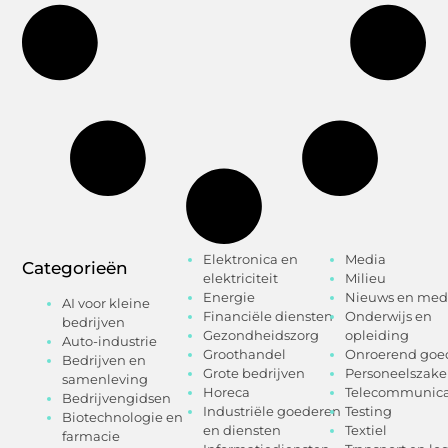
Elektronica en
Media
Categorieën
elektriciteit
Milieu
Energie
Nieuws en med
AI voor kleine
Financiële diensten
Onderwijs en
bedrijven
Gezondheidszorg
opleiding
Auto-industrie
Groothandel
Onroerend goe
Bedrijven en
Grote bedrijven
Personeelszak
samenleving
Horeca
Telecommunica
Bedrijvengidsen
Industriële goederen
Testing
Biotechnologie en
en diensten
Textiel
farmacie