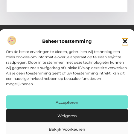
Beheer toestemming
Over Verenigde Zaken
Om de beste ervaringen te bieden, gebruiken wij technologieën
Inzicht en inspiratie voor jouw dagelijkse keuzes
zoals cookies om informatie over je apparaat op te slaan en/of te
raadplegen. Door in te stemmen met deze technologieën kunnen
Ontdek gevarieerde content vol praktische tips, doordachte
wij gegevens zoals surfgedrag of unieke ID's op deze site verwerken.
inzichten en vernieuwende ideeën. Alles wat je nodig hebt om
Als je geen toestemming geeft of uw toestemming intrekt, kan dit
met meer overzicht.
een nadelige invloed hebben op bepaalde functies en
mogelijkheden.
Main Links
Backlink kopen: zo vergroot je de autoriteit van je website
Geld online verdienen: haal het maximale uit je digitale kansen
AI voor kleine bedrijven: praktische gids voor ondernemers
Accepteren
Bericht categorie
Weigeren
Bekijk Voorkeuren