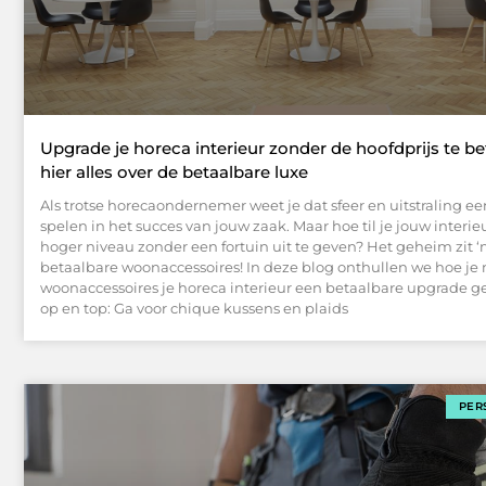
Upgrade je horeca interieur zonder de hoofdprijs te be
hier alles over de betaalbare luxe
Als trotse horecaondernemer weet je dat sfeer en uitstraling een
spelen in het succes van jouw zaak. Maar hoe til je jouw interie
hoger niveau zonder een fortuin uit te geven? Het geheim zit ‘
betaalbare woonaccessoires! In deze blog onthullen we hoe je
woonaccessoires je horeca interieur een betaalbare upgrade g
op en top: Ga voor chique kussens en plaids
PER