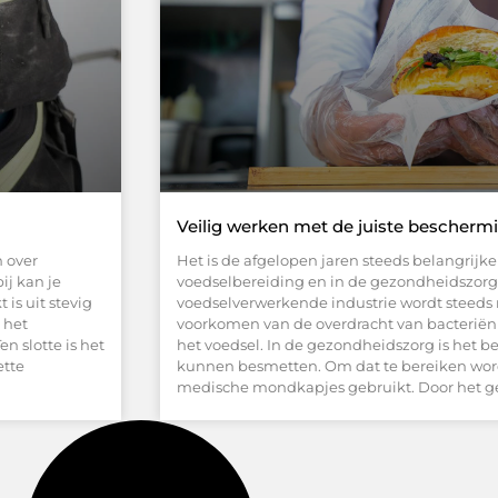
Veilig werken met de juiste bescher
n over
Het is de afgelopen jaren steeds belangrijke
ij kan je
voedselbereiding en in de gezondheidszorg 
s uit stevig
voedselverwerkende industrie wordt steeds
 het
voorkomen van de overdracht van bacteriën
n slotte is het
het voedsel. In de gezondheidszorg is het b
ette
kunnen besmetten. Om dat te bereiken wo
medische mondkapjes gebruikt. Door het g