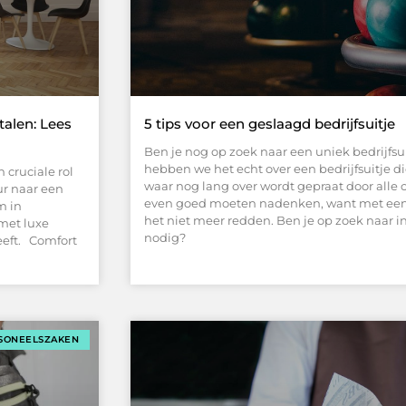
talen: Lees
5 tips voor een geslaagd bedrijfsuitje
Ben je nog op zoek naar een uniek bedrijfsui
hebben we het echt over een bedrijfsuitje d
 cruciale rol
waar nog lang over wordt gepraat door alle co
ur naar een
even goed moeten nadenken, want met een u
m in
het niet meer redden. Ben je op zoek naar in
 met luxe
nodig?
eeft. Comfort
SONEELSZAKEN