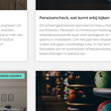
Pensioencheck, wat komt erbij kijken
e plezier uit
Dit artikel gaat erover wanneer en hoe u he
realiteit.
controleren. Pensioen is immers een belang
 je er niet van.
arbeidsvoorwaarde waar veel werkgever en
 blijf je
salaris in investeren. Om het jaar een relat
of
is dan ook geen overbodige luxe. In het kort
Periodiek om te controleren of het pensioe
verplichtingen in balans zijn
SONEELSZAKEN