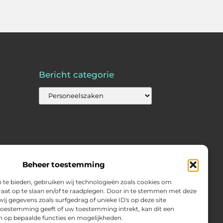
Bericht categorie
Beheer toestemming
 te bieden, gebruiken wij technologieën zoals cookies om
raat op te slaan en/of te raadplegen. Door in te stemmen met deze
j gegevens zoals surfgedrag of unieke ID's op deze site
 toestemming geeft of uw toestemming intrekt, kan dit een
n op bepaalde functies en mogelijkheden.