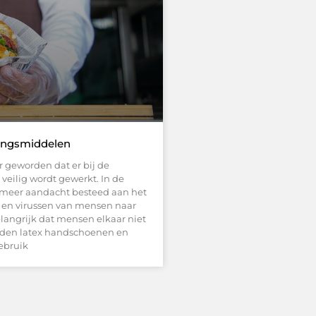
mingsmiddelen
r geworden dat er bij de
veilig wordt gewerkt. In de
 meer aandacht besteed aan het
 en virussen van mensen naar
elangrijk dat mensen elkaar niet
rden latex handschoenen en
ebruik