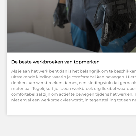
De beste werkbroeken van topmerken
Als je aan het werk bent dan is het belangrijk om te beschikke
uitstekende kleding waarin je comfortabel kan bewegen. Hierb
denken aan werkbroeken dames, een kledingstuk dat gemaakt i
materiaal. Tegelijkertijd is een werkbroek erg flexibel waardoor
comfortabel zal zijn om actief te bewegen tijdens het werken. Te
niet erg al een werkbroek vies wordt, in tegenstelling tot een n