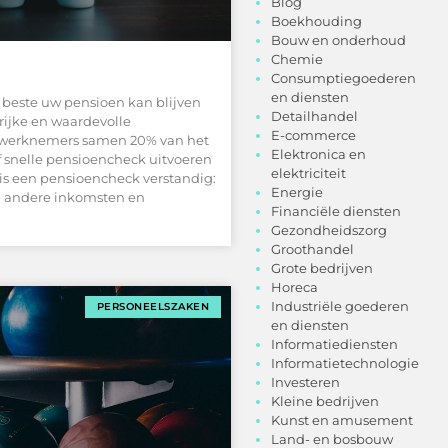
Blog
Boekhouding
Bouw en onderhoud
Chemie
Consumptiegoederen
en diensten
t beste uw pensioen kan blijven
Detailhandel
rijke en waardevolle
E-commerce
 werknemers samen 20% van het
Elektronica en
ief snelle pensioencheck uitvoeren
elektriciteit
 is een pensioencheck verstandig:
Energie
n, andere inkomsten en
Financiële diensten
Gezondheidszorg
Groothandel
Grote bedrijven
Horeca
Industriële goederen
PERSONEELSZAKEN
en diensten
Informatiediensten
Informatietechnologie
Investeren
Kleine bedrijven
Kunst en amusement
Land- en bosbouw