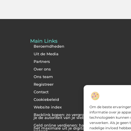
Main Links
Beroemdheden
Uit de Media
Partners
Over ons
Ons team
Registreer
Contact
Cookiebeleid
Om de beste ervaringen
Website index
informatie over je appa
Backlink kopen: zo vergroot
technologieën kunnen wi
je de autoriteit van je website
verwerken. Als je geen
Geld online verdienen: haal
nadelige invloed hebbe
het maximale uit je digitale