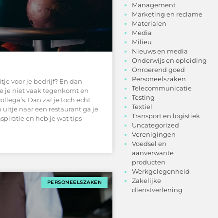
Management
Marketing en reclame
Materialen
Media
Milieu
Nieuws en media
Onderwijs en opleiding
Onroerend goed
Personeelszaken
tje voor je bedrijf? En dan
Telecommunicatie
ie je niet vaak tegenkomt en
Testing
llega’s. Dan zal je toch echt
Textiel
itje naar een restaurant ga je
Transport en logistiek
spiratie en heb je wat tips
Uncategorized
Verenigingen
Voedsel en
aanverwante
producten
Werkgelegenheid
Zakelijke
PERSONEELSZAKEN
dienstverlening