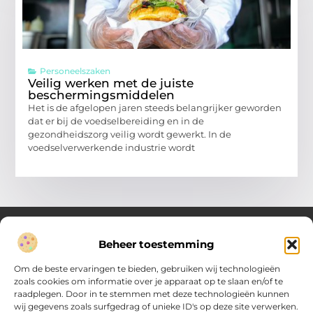
Personeelszaken
Veilig werken met de juiste
beschermingsmiddelen
Het is de afgelopen jaren steeds belangrijker geworden
dat er bij de voedselbereiding en in de
gezondheidszorg veilig wordt gewerkt. In de
voedselverwerkende industrie wordt
Beheer toestemming
Over Verenigde Zaken
Om de beste ervaringen te bieden, gebruiken wij technologieën
Inzicht en inspiratie voor jouw dagelijkse keuzes
zoals cookies om informatie over je apparaat op te slaan en/of te
raadplegen. Door in te stemmen met deze technologieën kunnen
Ontdek gevarieerde content vol praktische tips, doordachte
wij gegevens zoals surfgedrag of unieke ID's op deze site verwerken.
inzichten en vernieuwende ideeën. Alles wat je nodig hebt om