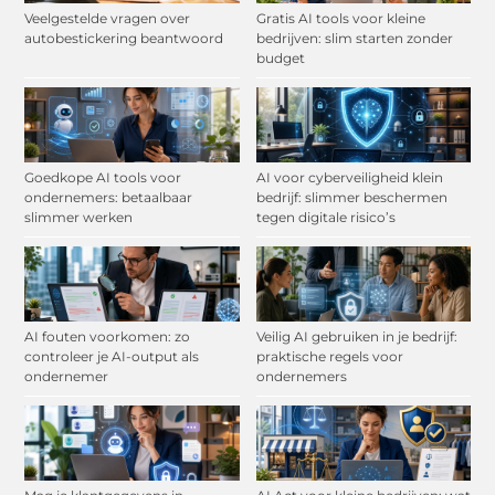
Veelgestelde vragen over
Gratis AI tools voor kleine
autobestickering beantwoord
bedrijven: slim starten zonder
budget
Goedkope AI tools voor
AI voor cyberveiligheid klein
ondernemers: betaalbaar
bedrijf: slimmer beschermen
slimmer werken
tegen digitale risico’s
AI fouten voorkomen: zo
Veilig AI gebruiken in je bedrijf:
controleer je AI-output als
praktische regels voor
ondernemer
ondernemers