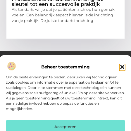
sleutel tot een succesvolle praktijk
Als tandarts wil je dat je patiënten zich op hun gemak
voelen. Een belangrijk aspect hiervan is de inrichting
van je praktijk. De juiste tandartsinrichting
Beheer toestemming
Over Verenigde Zaken
Om de beste ervaringen te bieden, gebruiken wij technologieën
Inzicht en inspiratie voor jouw dagelijkse keuzes
zoals cookies om informatie over je apparaat op te slaan en/of te
raadplegen. Door in te stemmen met deze technologieën kunnen
Ontdek gevarieerde content vol praktische tips, doordachte
wij gegevens zoals surfgedrag of unieke ID's op deze site verwerken.
inzichten en vernieuwende ideeën. Alles wat je nodig hebt om
Als je geen toestemming geeft of uw toestemming intrekt, kan dit
met meer overzicht.
een nadelige invloed hebben op bepaalde functies en
mogelijkheden.
Main Links
Backlink kopen: zo vergroot je de autoriteit van je website
Geld online verdienen: haal het maximale uit je digitale kansen
AI voor kleine bedrijven: praktische gids voor ondernemers
Accepteren
Bericht categorie