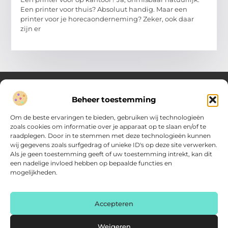
Een printer voor thuis? Absoluut handig. Maar een
printer voor je horecaonderneming? Zeker, ook daar
zijn er
Beheer toestemming
Over Verenigde Zaken
Om de beste ervaringen te bieden, gebruiken wij technologieën
Inzicht en inspiratie voor jouw dagelijkse keuzes
zoals cookies om informatie over je apparaat op te slaan en/of te
raadplegen. Door in te stemmen met deze technologieën kunnen
Ontdek gevarieerde content vol praktische tips, doordachte
wij gegevens zoals surfgedrag of unieke ID's op deze site verwerken.
inzichten en vernieuwende ideeën. Alles wat je nodig hebt om
Als je geen toestemming geeft of uw toestemming intrekt, kan dit
met meer overzicht.
een nadelige invloed hebben op bepaalde functies en
mogelijkheden.
Main Links
Backlink kopen: zo vergroot je de autoriteit van je website
Geld online verdienen: haal het maximale uit je digitale kansen
AI voor kleine bedrijven: praktische gids voor ondernemers
Accepteren
Bericht categorie
Weigeren