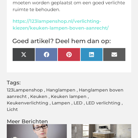
moeten worden geplaatst om een goed verlichte
ruimte te behouden.
https://123lampenshop.nl/verlichting-
kiezen/keuken-lampen-boven-aanrecht/
Goed artikel? Deel hem dan op:
X
Facebook
Pinterest
LinkedIn
Email
(Twitter)
Tags:
123Lampenshop
,
Hanglampen
,
Hanglampen boven
aanrecht
,
Keuken
,
Keuken lampen
,
Keukenverlichting
,
Lampen
,
LED
,
LED verlichting
,
Licht
Meer Berichten