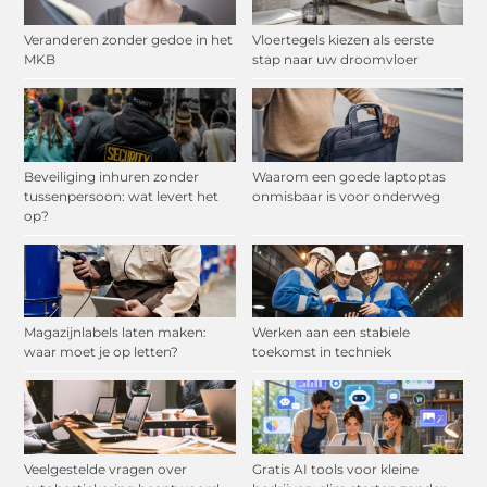
Veranderen zonder gedoe in het
Vloertegels kiezen als eerste
MKB
stap naar uw droomvloer
Beveiliging inhuren zonder
Waarom een goede laptoptas
tussenpersoon: wat levert het
onmisbaar is voor onderweg
op?
Magazijnlabels laten maken:
Werken aan een stabiele
waar moet je op letten?
toekomst in techniek
Veelgestelde vragen over
Gratis AI tools voor kleine