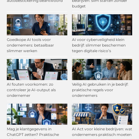
autobestickering beantwoord
bedrijven: slim starten zonder
budget
Goedkope AI tools voor
AI voor cyberveiligheid klein
ondernemers: betaalbaar
bedrijf: slimmer beschermen
slimmer werken
tegen digitale risico’s
AI fouten voorkomen: zo
Veilig AI gebruiken in je bedrijf:
controleer je AI-output als
praktische regels voor
ondernemer
ondernemers
Mag je klantgegevens in
AI Act voor kleine bedrijven: wat
ChatGPT zetten? Praktische
ondernemers praktisch moeten