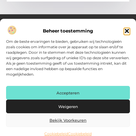
Beheer toestemming
Over Verenigde Zaken
Om de beste ervaringen te bieden, gebruiken wij technologieën
Inzicht en inspiratie voor jouw dagelijkse keuzes
zoals cookies om informatie over je apparaat op te slaan en/of te
raadplegen. Door in te stemmen met deze technologieën kunnen
Ontdek gevarieerde content vol praktische tips, doordachte
wij gegevens zoals surfgedrag of unieke ID's op deze site verwerken.
inzichten en vernieuwende ideeën. Alles wat je nodig hebt om
Als je geen toestemming geeft of uw toestemming intrekt, kan dit
met meer overzicht.
een nadelige invloed hebben op bepaalde functies en
mogelijkheden.
Main Links
Backlink kopen: zo vergroot je de autoriteit van je website
Geld online verdienen: haal het maximale uit je digitale kansen
AI voor kleine bedrijven: praktische gids voor ondernemers
Accepteren
Bericht categorie
Weigeren
Bekijk Voorkeuren
Cookiebeleid
Cookiebeleid