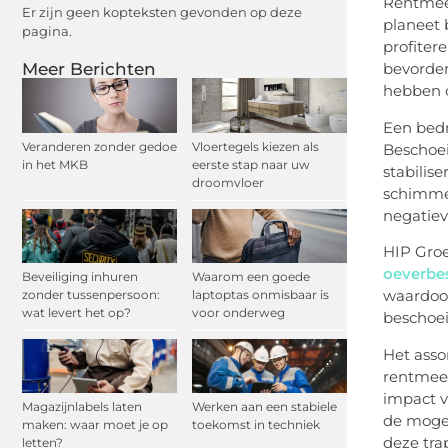
Rentmees
Er zijn geen kopteksten gevonden op deze
planeet 
pagina.
profiter
Meer Berichten
bevorder
hebben o
Een bedr
Veranderen zonder gedoe
Vloertegels kiezen als
Beschoei
in het MKB
eerste stap naar uw
stabilis
droomvloer
schimmel
negatiev
HIP Groe
oeverbe
Beveiliging inhuren
Waarom een goede
waardoor
zonder tussenpersoon:
laptoptas onmisbaar is
wat levert het op?
voor onderweg
beschoei
Het asso
rentmees
impact v
Magazijnlabels laten
Werken aan een stabiele
de mogel
maken: waar moet je op
toekomst in techniek
deze tra
letten?