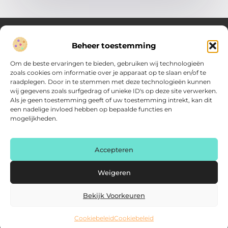
Beheer toestemming
Over Verenigde Zaken
Om de beste ervaringen te bieden, gebruiken wij technologieën
Inzicht en inspiratie voor jouw dagelijkse keuzes
zoals cookies om informatie over je apparaat op te slaan en/of te
raadplegen. Door in te stemmen met deze technologieën kunnen
Ontdek gevarieerde content vol praktische tips, doordachte
wij gegevens zoals surfgedrag of unieke ID's op deze site verwerken.
inzichten en vernieuwende ideeën. Alles wat je nodig hebt om
Als je geen toestemming geeft of uw toestemming intrekt, kan dit
met meer overzicht.
een nadelige invloed hebben op bepaalde functies en
mogelijkheden.
Main Links
Backlink kopen: zo vergroot je de autoriteit van je website
Geld online verdienen: haal het maximale uit je digitale kansen
AI voor kleine bedrijven: praktische gids voor ondernemers
Accepteren
Bericht categorie
Weigeren
Bekijk Voorkeuren
Cookiebeleid
Cookiebeleid
@2025 www.verenigdezaken.nl. All Right Reserved.