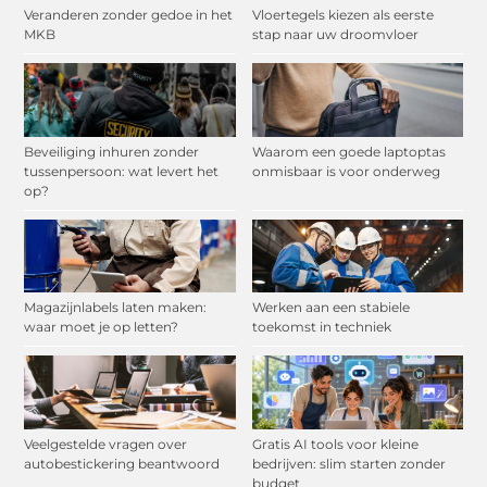
Veranderen zonder gedoe in het
Vloertegels kiezen als eerste
MKB
stap naar uw droomvloer
Beveiliging inhuren zonder
Waarom een goede laptoptas
tussenpersoon: wat levert het
onmisbaar is voor onderweg
op?
Magazijnlabels laten maken:
Werken aan een stabiele
waar moet je op letten?
toekomst in techniek
Veelgestelde vragen over
Gratis AI tools voor kleine
autobestickering beantwoord
bedrijven: slim starten zonder
budget