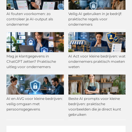
AI fouten voorkomen: zo
Veilig AI gebruiken in je bedrijf:
controleer je AI-output als
praktische regels voor
ondernemer
ondernemers
Mag je klantgegevens in
AI Act voor kleine bedrijven: wat
ChatGPT zetten? Praktische
ondernemers praktisch moeten
uitleg voor ondernemers
weten
AI en AVG voor kleine bedrijven:
Beste AI prompts voor kleine
veilig omgaan met
bedrijven: praktische
persoonsgegevens
voorbeelden die je direct kunt
gebruiken