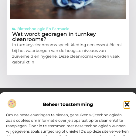
Biotechnologie En Farmacie
Wat wordt gedragen in turnkey
cleanrooms?
In turnkey cleanrooms speelt kleding een essentiële rol
bij het waarborgen van de hoogste niveaus van
zuiverheid en hygiëne. Deze cleanrooms worden vaak
gebruikt in
Beheer toestemming
Over Verenigde Zaken
Om de beste ervaringen te bieden, gebruiken wij technologieën
Inzicht en inspiratie voor jouw dagelijkse keuzes
zoals cookies om informatie over je apparaat op te slaan en/of te
raadplegen. Door in te stemmen met deze technologieën kunnen
Ontdek gevarieerde content vol praktische tips, doordachte
wij gegevens zoals surfgedrag of unieke ID's op deze site verwerken.
inzichten en vernieuwende ideeën. Alles wat je nodig hebt om