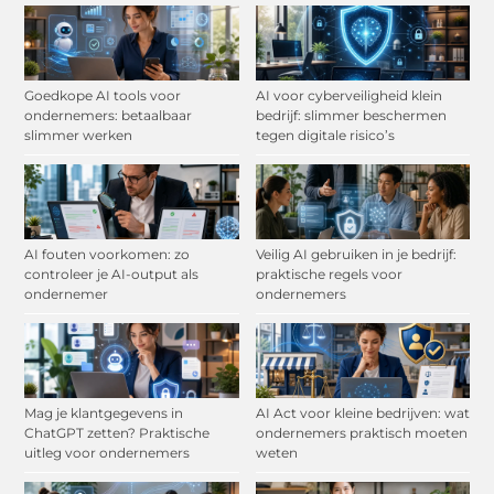
Goedkope AI tools voor
AI voor cyberveiligheid klein
ondernemers: betaalbaar
bedrijf: slimmer beschermen
slimmer werken
tegen digitale risico’s
AI fouten voorkomen: zo
Veilig AI gebruiken in je bedrijf:
controleer je AI-output als
praktische regels voor
ondernemer
ondernemers
Mag je klantgegevens in
AI Act voor kleine bedrijven: wat
ChatGPT zetten? Praktische
ondernemers praktisch moeten
uitleg voor ondernemers
weten