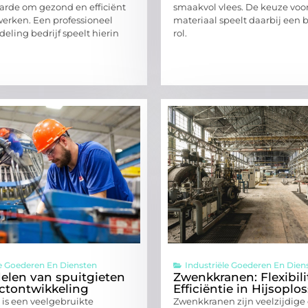
rde om gezond en efficiënt
smaakvol vlees. De keuze voor
erken. Een professioneel
materiaal speelt daarbij een 
eling bedrijf speelt hierin
rol.
le Goederen En Diensten
Industriële Goederen En Dien
elen van spuitgieten
Zwenkkranen: Flexibili
ctontwikkeling
Efficiëntie in Hijsoplo
 is een veelgebruikte
Zwenkkranen zijn veelzijdige