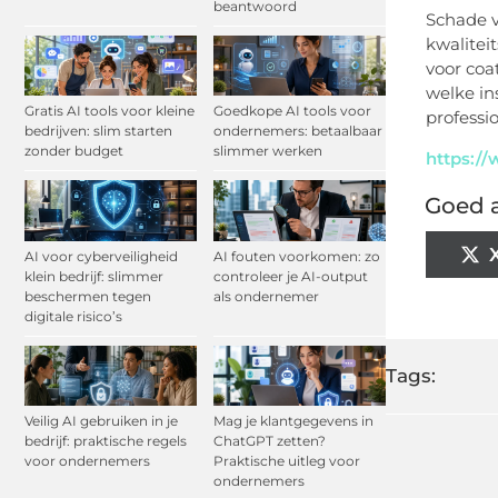
beantwoord
Schade v
kwalitei
voor coa
welke in
Gratis AI tools voor kleine
Goedkope AI tools voor
professi
bedrijven: slim starten
ondernemers: betaalbaar
zonder budget
slimmer werken
https:/
Goed a
AI voor cyberveiligheid
AI fouten voorkomen: zo
klein bedrijf: slimmer
controleer je AI-output
beschermen tegen
als ondernemer
digitale risico’s
Tags:
Veilig AI gebruiken in je
Mag je klantgegevens in
bedrijf: praktische regels
ChatGPT zetten?
voor ondernemers
Praktische uitleg voor
ondernemers