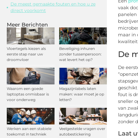
Een
prof
De meest gemaakte fouten en hoe u ze
vaak doo
direct voorkomt
panelen 
bedrijve
Meer Berichten
microbes
maar in 
kwalitei
Vloertegels kiezen als
Beveiliging inhuren
De m
eerste stap naar uw
zonder tussenpersoon:
droomvloer
wat levert het op?
De eerst
“openzet
stapsgew
geschikt
Waarom een goede
Magazijnlabels laten
fout is 
laptoptas onmisbaar is
maken: waar moet je op
voor onderweg
letten?
sneller 
van zwak
langduri
zonder d
Werken aan een stabiele
Veelgestelde vragen over
Laat u
toekomst in techniek
autobestickering