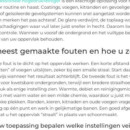
essionele hogedrukreiniger
is een krachtige oplossing voor 
r routine en haast. Coatings, voegen, kitranden en gevoelig
of geïsoleerde gevelsystemen kunnen snel aangetast worden 
n merken het pas achteraf. De glans verdwijnt, de toplaag wo
chadigingen waar vuil later juist sneller in hecht. Daarom lo
controle. Wanneer u vooraf de ondergrond en het vuiltype beo
t van uw oppervlak behouden.
eest gemaakte fouten en hoe u z
e fout is te dicht op het oppervlak werken. Een korte afstan
ten” of voegen uitslijten, zeker bij een smalle straal. Start 
ijs wanneer het resultaat achterblijft. De tweede fout is he
 voor kwetsbare ondergronden, terwijl een bredere straalhoek 
druk als enige instelling zien. Warmte, debiet en reinigings
op met warm water en een milde chemie, waardoor u juist min
ke plekken. Randen, kieren, kitnaden en oude voegen vrage
g op één punt en werk in gelijkmatige banen. Een goed afge
at u het oppervlak “straalt” in plaats van schoonmaakt.
w toepassing bepalen welke instellingen veil