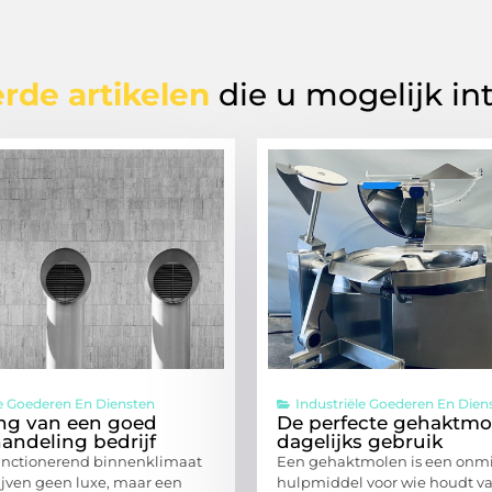
rde artikelen
die u mogelijk in
le Goederen En Diensten
Industriële Goederen En Dien
ng van een goed
De perfecte gehaktmo
andeling bedrijf
dagelijks gebruik
unctionerend binnenklimaat
Een gehaktmolen is een onm
rijven geen luxe, maar een
hulpmiddel voor wie houdt va