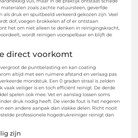
hardnekkig vuil, maar in de praktijk ontstaat schade
e materialen zoals zachte natuursteen, geverfde
als druk en spuitbeeld verkeerd gekozen zijn. Veel
rdt dof, voegen brokkelen af of er ontstaan
ont het om niet alleen te denken in reinigingskracht,
ordeelt, wordt reinigen voorspelbaar en blijft de
e direct voorkomt
d vergroot de puntbelasting en kan coating
daarom altijd met een ruimere afstand en verlaag pas
t verkeerde mondstuk. Een 0 graden straal is zelden
vaak veiliger is en toch efficiënt reinigt. De derde
middel spelen ook mee. Vet en aanslag lossen soms
der druk nodig heeft. De vierde fout is het negeren
n een andere aanpak dan vlakke delen. Richt nooit
stelde professionele hogedrukreiniger reinigt dan
ig zijn