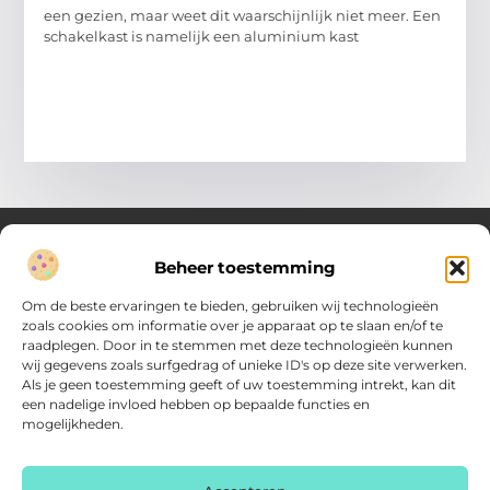
een gezien, maar weet dit waarschijnlijk niet meer. Een
schakelkast is namelijk een aluminium kast
Beheer toestemming
Over Verenigde Zaken
Om de beste ervaringen te bieden, gebruiken wij technologieën
Inzicht en inspiratie voor jouw dagelijkse keuzes
zoals cookies om informatie over je apparaat op te slaan en/of te
raadplegen. Door in te stemmen met deze technologieën kunnen
Ontdek gevarieerde content vol praktische tips, doordachte
wij gegevens zoals surfgedrag of unieke ID's op deze site verwerken.
inzichten en vernieuwende ideeën. Alles wat je nodig hebt om
Als je geen toestemming geeft of uw toestemming intrekt, kan dit
met meer overzicht.
een nadelige invloed hebben op bepaalde functies en
mogelijkheden.
Main Links
Backlink kopen: zo vergroot je de autoriteit van je website
Geld online verdienen: haal het maximale uit je digitale kansen
AI voor kleine bedrijven: praktische gids voor ondernemers