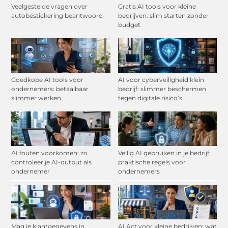
Veelgestelde vragen over
Gratis AI tools voor kleine
autobestickering beantwoord
bedrijven: slim starten zonder
budget
Goedkope AI tools voor
AI voor cyberveiligheid klein
ondernemers: betaalbaar
bedrijf: slimmer beschermen
slimmer werken
tegen digitale risico’s
AI fouten voorkomen: zo
Veilig AI gebruiken in je bedrijf:
controleer je AI-output als
praktische regels voor
ondernemer
ondernemers
Mag je klantgegevens in
AI Act voor kleine bedrijven: wat