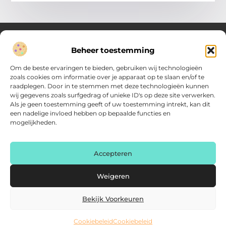
Beheer toestemming
Over Verenigde Zaken
Om de beste ervaringen te bieden, gebruiken wij technologieën
Inzicht en inspiratie voor jouw dagelijkse keuzes
zoals cookies om informatie over je apparaat op te slaan en/of te
raadplegen. Door in te stemmen met deze technologieën kunnen
Ontdek gevarieerde content vol praktische tips, doordachte
wij gegevens zoals surfgedrag of unieke ID's op deze site verwerken.
inzichten en vernieuwende ideeën. Alles wat je nodig hebt om
Als je geen toestemming geeft of uw toestemming intrekt, kan dit
met meer overzicht.
een nadelige invloed hebben op bepaalde functies en
mogelijkheden.
Main Links
Backlink kopen: zo vergroot je de autoriteit van je website
Geld online verdienen: haal het maximale uit je digitale kansen
AI voor kleine bedrijven: praktische gids voor ondernemers
Accepteren
Bericht categorie
Weigeren
Bekijk Voorkeuren
Cookiebeleid
Cookiebeleid
@2025 www.verenigdezaken.nl. All Right Reserved.