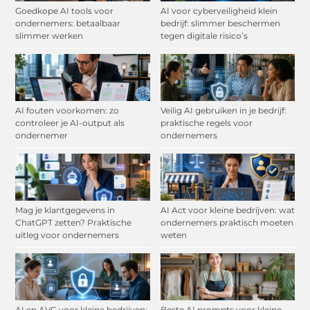
Goedkope AI tools voor
AI voor cyberveiligheid klein
ondernemers: betaalbaar
bedrijf: slimmer beschermen
slimmer werken
tegen digitale risico’s
AI fouten voorkomen: zo
Veilig AI gebruiken in je bedrijf:
controleer je AI-output als
praktische regels voor
ondernemer
ondernemers
Mag je klantgegevens in
AI Act voor kleine bedrijven: wat
ChatGPT zetten? Praktische
ondernemers praktisch moeten
uitleg voor ondernemers
weten
AI en AVG voor kleine bedrijven:
Beste AI prompts voor kleine