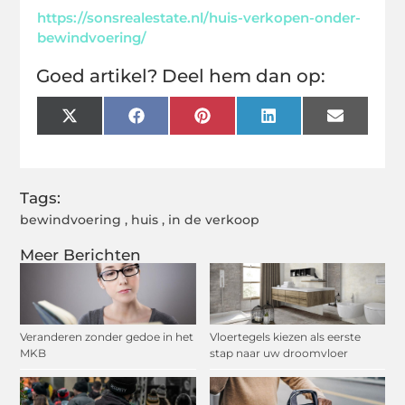
https://sonsrealestate.nl/huis-verkopen-onder-
bewindvoering/
Goed artikel? Deel hem dan op:
X
Facebook
Pinterest
LinkedIn
Email
(Twitter)
Tags:
bewindvoering
,
huis
,
in de verkoop
Meer Berichten
Veranderen zonder gedoe in het
Vloertegels kiezen als eerste
MKB
stap naar uw droomvloer