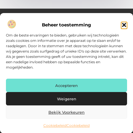
Beheer toestemming
Over Verenigde Zaken
Om de beste ervaringen te bieden, gebruiken wij technologieën
Inzicht en inspiratie voor jouw dagelijkse keuzes
zoals cookies om informatie over je apparaat op te slaan en/of te
raadplegen. Door in te stemmen met deze technologieën kunnen
Ontdek gevarieerde content vol praktische tips, doordachte
wij gegevens zoals surfgedrag of unieke ID's op deze site verwerken.
inzichten en vernieuwende ideeën. Alles wat je nodig hebt om
Als je geen toestemming geeft of uw toestemming intrekt, kan dit
met meer overzicht.
een nadelige invloed hebben op bepaalde functies en
mogelijkheden.
Main Links
Backlink kopen: zo vergroot je de autoriteit van je website
Geld online verdienen: haal het maximale uit je digitale kansen
AI voor kleine bedrijven: praktische gids voor ondernemers
Accepteren
Bericht categorie
Weigeren
Bekijk Voorkeuren
Cookiebeleid
Cookiebeleid
@2025 www.verenigdezaken.nl. All Right Reserved.