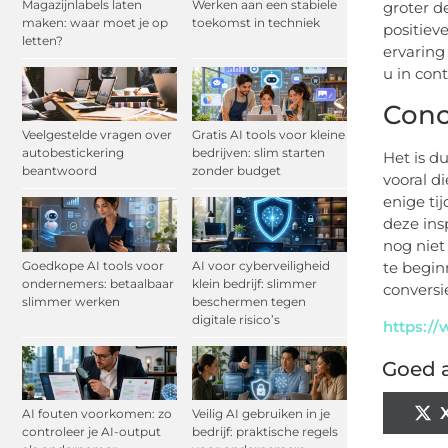
Magazijnlabels laten
Werken aan een stabiele
groter d
maken: waar moet je op
toekomst in techniek
positiev
letten?
ervaring
u in con
Conc
Veelgestelde vragen over
Gratis AI tools voor kleine
autobestickering
bedrijven: slim starten
Het is d
beantwoord
zonder budget
vooral d
enige ti
deze ins
nog niet
te begin
Goedkope AI tools voor
AI voor cyberveiligheid
ondernemers: betaalbaar
klein bedrijf: slimmer
conversi
slimmer werken
beschermen tegen
digitale risico’s
https:/
Goed a
AI fouten voorkomen: zo
Veilig AI gebruiken in je
controleer je AI-output
bedrijf: praktische regels