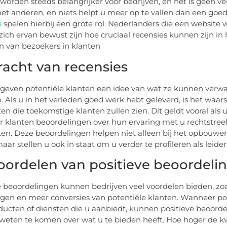
worden steeds belangrijker voor bedrijven, en het is geen v
met anderen, en niets helpt u meer op te vallen dan een goe
s
spelen hierbij een grote rol. Nederlanders die een websit
ich ervan bewust zijn hoe cruciaal recensies kunnen zijn in
 van bezoekers in klanten
racht van recensies
geven potentiële klanten een idee van wat ze kunnen verwac
 Als u in het verleden goed werk hebt geleverd, is het waarsc
ten die toekomstige klanten zullen zien. Dit geldt vooral als 
 klanten beoordelingen over hun ervaring met u rechtstree
ten. Deze beoordelingen helpen niet alleen bij het opbouwe
maar stellen u ook in staat om u verder te profileren als leide
oordelen van positieve beoordeli
e beoordelingen kunnen bedrijven veel voordelen bieden, zoa
ngen en meer conversies van potentiële klanten. Wanneer pot
ducten of diensten die u aanbiedt, kunnen positieve beoord
weten te komen over wat u te bieden heeft. Hoe hoger de kw