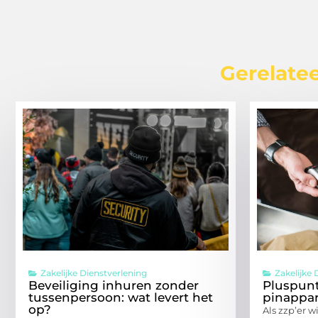
Gerelatee
Zakelijke Dienstverlening
Zakelijke 
Beveiliging inhuren zonder
Pluspun
tussenpersoon: wat levert het
pinappar
op?
Als zzp’er w