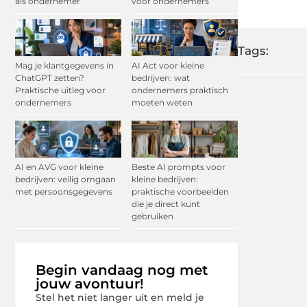
als ondernemer
voor ondernemers
Tags:
Mag je klantgegevens in
AI Act voor kleine
ChatGPT zetten?
bedrijven: wat
Praktische uitleg voor
ondernemers praktisch
ondernemers
moeten weten
AI en AVG voor kleine
Beste AI prompts voor
bedrijven: veilig omgaan
kleine bedrijven:
met persoonsgegevens
praktische voorbeelden
die je direct kunt
gebruiken
Begin vandaag nog met
jouw avontuur!
Stel het niet langer uit en meld je