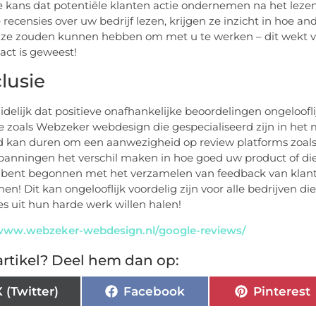
e kans dat potentiële klanten actie ondernemen na het leze
e recensies over uw bedrijf lezen, krijgen ze inzicht in hoe a
 ze zouden kunnen hebben om met u te werken – dit wekt ve
tact is geweest!
lusie
uidelijk dat positieve onafhankelijke beoordelingen ongeloofl
ie zoals Webzeker webdesign die gespecialiseerd zijn in he
jd kan duren om een aanwezigheid op review platforms zoals
panningen het verschil maken in hoe goed uw product of die
 bent begonnen met het verzamelen van feedback van klan
nen! Dit kan ongelooflijk voordelig zijn voor alle bedrijven 
es uit hun harde werk willen halen!
/www.webzeker-webdesign.nl/google-reviews/
rtikel? Deel hem dan op:
X (Twitter)
Facebook
Pinterest