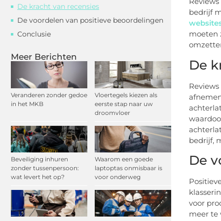
Reviews 
De kracht van recensies
bedrijf 
De voordelen van positieve beoordelingen
website
moeten z
Conclusie
omzetten
Meer Berichten
De k
Reviews 
Veranderen zonder gedoe
Vloertegels kiezen als
afnemen.
in het MKB
eerste stap naar uw
achterla
droomvloer
waardoor
achterla
bedrijf, 
De v
Beveiliging inhuren
Waarom een goede
zonder tussenpersoon:
laptoptas onmisbaar is
wat levert het op?
voor onderweg
Positiev
klasseri
voor pro
meer te 