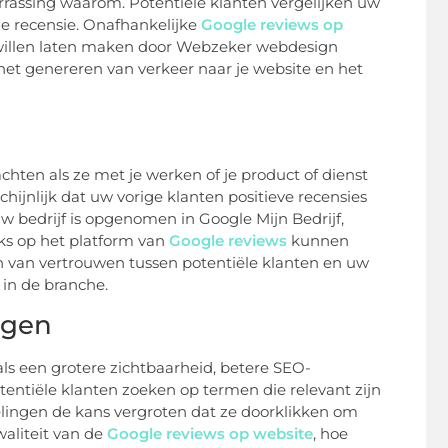
errassing waarom. Potentiële klanten vergelijken uw
de recensie. Onafhankelijke
Google reviews op
e willen laten maken door Webzeker webdesign
 het genereren van verkeer naar je website en het
hten als ze met je werken of je product of dienst
hijnlijk dat uw vorige klanten positieve recensies
uw bedrijf is opgenomen in Google Mijn Bedrijf,
ks op het platform van
Google reviews
kunnen
n van vertrouwen tussen potentiële klanten en uw
r in de branche.
ngen
ls een grotere zichtbaarheid, betere SEO-
entiële klanten zoeken op termen die relevant zijn
elingen de kans vergroten dat ze doorklikken om
aliteit van de
Google reviews op website
, hoe