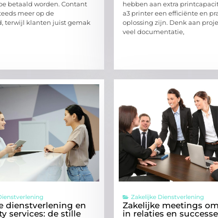
oe betaald worden. Contant
hebben aan extra printcapacit
steeds meer op de
a3 printer een efficiënte en pr
, terwijl klanten juist gemak
oplossing zijn. Denk aan proj
veel documentatie,
Dienstverlening
Zakelijke Dienstverlening
re dienstverlening en
Zakelijke meetings o
ty services: de stille
in relaties en success