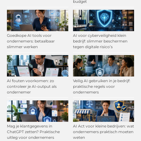
budget
Goedkope AI tools voor
AI voor cyberveiligheid klein
ondernemers: betaalbaar
bedrijf: slimmer beschermen
slimmer werken
tegen digitale risico’s
AI fouten voorkomen: zo
Veilig AI gebruiken in je bedrijf:
controleer je AI-output als
praktische regels voor
ondernemer
ondernemers
Mag je klantgegevens in
AI Act voor kleine bedrijven: wat
ChatGPT zetten? Praktische
ondernemers praktisch moeten
uitleg voor ondernemers
weten