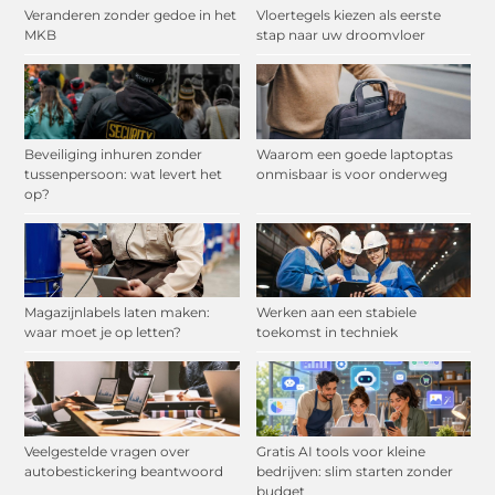
Veranderen zonder gedoe in het
Vloertegels kiezen als eerste
MKB
stap naar uw droomvloer
Beveiliging inhuren zonder
Waarom een goede laptoptas
tussenpersoon: wat levert het
onmisbaar is voor onderweg
op?
Magazijnlabels laten maken:
Werken aan een stabiele
waar moet je op letten?
toekomst in techniek
Veelgestelde vragen over
Gratis AI tools voor kleine
autobestickering beantwoord
bedrijven: slim starten zonder
budget