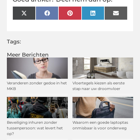
X
Facebook
Pinterest
LinkedIn
Email
(Twitter)
Tags:
Meer Berichten
Veranderen zonder gedoe in het
Vloertegels kiezen als eerste
MKB
stap naar uw droomvloer
Beveiliging inhuren zonder
Waarom een goede laptoptas
tussenpersoon: wat levert het
onmisbaar is voor onderweg
op?