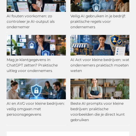
AI fouten voorkomen: zo
Veilig AI gebruiken in je bedrijf:
controleer je AI-output als
praktische regels voor
ondernemer
ondernemers
Mag je klantgegevens in
AI Act voor kleine bedrijven: wat
ChatGPT zetten? Praktische
ondernemers praktisch moeten
uitleg voor ondernemers
weten
AI en AVG voor kleine bedrijven:
Beste AI prompts voor kleine
veilig omgaan met
bedrijven: praktische
persoonsgegevens
voorbeelden die je direct kunt
gebruiken