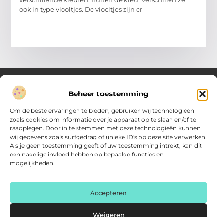
ook in type viooltjes. De viooltjes zijn er
Beheer toestemming
Over Verenigde Zaken
Om de beste ervaringen te bieden, gebruiken wij technologieën
Inzicht en inspiratie voor jouw dagelijkse keuzes
zoals cookies om informatie over je apparaat op te slaan en/of te
raadplegen. Door in te stemmen met deze technologieën kunnen
Ontdek gevarieerde content vol praktische tips, doordachte
wij gegevens zoals surfgedrag of unieke ID's op deze site verwerken.
inzichten en vernieuwende ideeën. Alles wat je nodig hebt om
Als je geen toestemming geeft of uw toestemming intrekt, kan dit
met meer overzicht.
een nadelige invloed hebben op bepaalde functies en
mogelijkheden.
Main Links
Backlink kopen: zo vergroot je de autoriteit van je website
Geld online verdienen: haal het maximale uit je digitale kansen
AI voor kleine bedrijven: praktische gids voor ondernemers
Accepteren
Bericht categorie
Weigeren