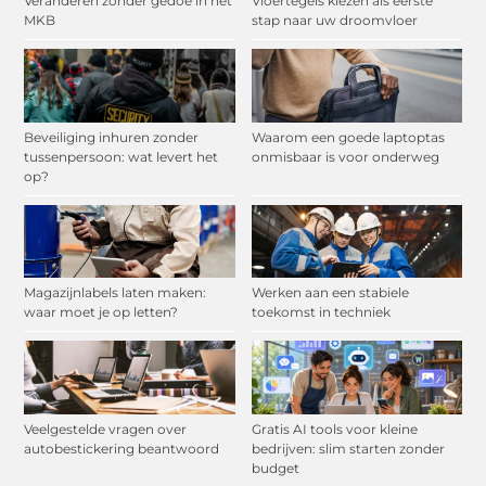
Veranderen zonder gedoe in het
Vloertegels kiezen als eerste
MKB
stap naar uw droomvloer
Beveiliging inhuren zonder
Waarom een goede laptoptas
tussenpersoon: wat levert het
onmisbaar is voor onderweg
op?
Magazijnlabels laten maken:
Werken aan een stabiele
waar moet je op letten?
toekomst in techniek
Veelgestelde vragen over
Gratis AI tools voor kleine
autobestickering beantwoord
bedrijven: slim starten zonder
budget