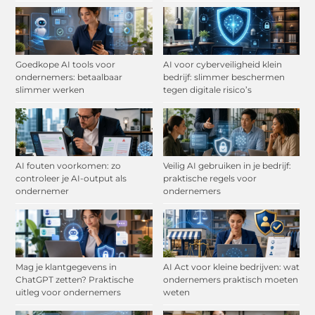
Goedkope AI tools voor
AI voor cyberveiligheid klein
ondernemers: betaalbaar
bedrijf: slimmer beschermen
slimmer werken
tegen digitale risico’s
AI fouten voorkomen: zo
Veilig AI gebruiken in je bedrijf:
controleer je AI-output als
praktische regels voor
ondernemer
ondernemers
Mag je klantgegevens in
AI Act voor kleine bedrijven: wat
ChatGPT zetten? Praktische
ondernemers praktisch moeten
uitleg voor ondernemers
weten