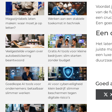
Voordat 
van de fu
een cruc
Magazijnlabels laten
Werken aan een stabiele
Een goed
maken: waar moet je op
toekomst in techniek
letten?
Een 
Het late
juiste m
Veelgestelde vragen over
Gratis AI tools voor kleine
een luxe
autobestickering
bedrijven: slim starten
duurzaa
beantwoord
zonder budget
Goed a
Goedkope AI tools voor
AI voor cyberveiligheid
ondernemers: betaalbaar
klein bedrijf: slimmer
slimmer werken
beschermen tegen
digitale risico’s