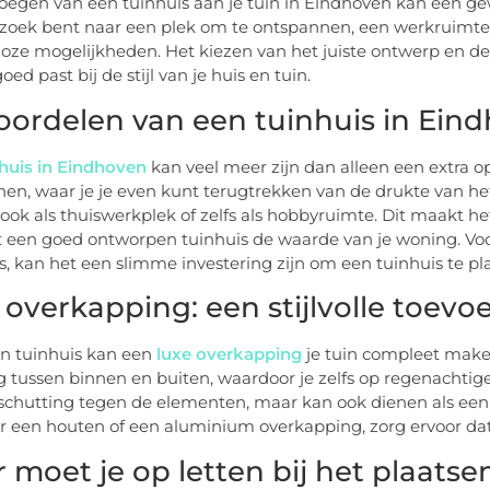
oegen van een tuinhuis aan je tuin in Eindhoven kan een gew
 zoek bent naar een plek om te ontspannen, een werkruimte
lloze mogelijkheden. Het kiezen van het juiste ontwerp en de 
oed past bij de stijl van je huis en tuin.
oordelen van een tuinhuis in Ein
huis in Eindhoven
kan veel meer zijn dan alleen een extra o
en, waar je je even kunt terugtrekken van de drukte van he
 ook als thuiswerkplek of zelfs als hobbyruimte. Dit maakt h
 een goed ontworpen tuinhuis de waarde van je woning. Voo
is, kan het een slimme investering zijn om een tuinhuis te pl
 overkapping: een stijlvolle toevo
n tuinhuis kan een
luxe overkapping
je tuin compleet make
 tussen binnen en buiten, waardoor je zelfs op regenachtig
schutting tegen de elementen, maar kan ook dienen als een s
or een houten of een aluminium overkapping, zorg ervoor dat 
 moet je op letten bij het plaatse