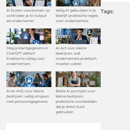
AI fouten voorkomen: zo
Veilig AI gebruiken in je
Tags:
controleer je AI-output
bedrijf: praktische regels
als ondernemer
voor ondernemers
Mag je klantgegevens in
AI Act voor kleine
ChatGPT zetten?
bedrijven: wat
Praktische uitleg voor
ondernemers praktisch
ondernemers
moeten weten
AI en AVG voor kleine
Beste AI prompts voor
bedrijven: veilig omgaan
kleine bedrijven:
met persoonsgegevens
praktische voorbeelden
die je direct kunt
gebruiken