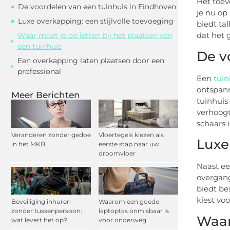
Het toev
De voordelen van een tuinhuis in Eindhoven
je nu op
Luxe overkapping: een stijlvolle toevoeging
biedt ta
dat het g
Waar moet je op letten bij het plaatsen van
een tuinhuis
De v
Een overkapping laten plaatsen door een
professional
Een
tuin
ontspann
Meer Berichten
tuinhuis
verhoogt
schaars 
Veranderen zonder gedoe
Vloertegels kiezen als
Luxe
in het MKB
eerste stap naar uw
droomvloer
Naast ee
overgang
biedt be
kiest vo
Beveiliging inhuren
Waarom een goede
zonder tussenpersoon:
laptoptas onmisbaar is
Waar
wat levert het op?
voor onderweg