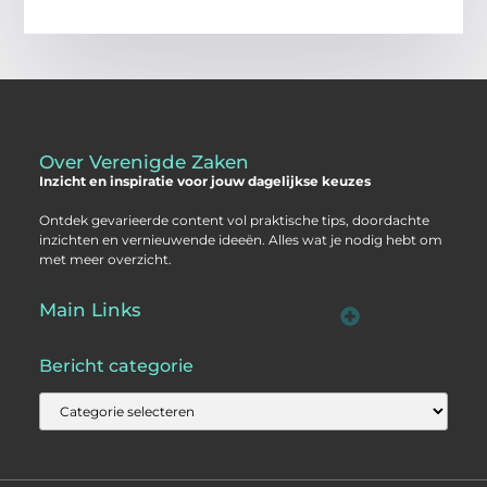
Over Verenigde Zaken
Inzicht en inspiratie voor jouw dagelijkse keuzes
Ontdek gevarieerde content vol praktische tips, doordachte
inzichten en vernieuwende ideeën. Alles wat je nodig hebt om
met meer overzicht.
Main Links
Backlink kopen: zo vergroot je de autoriteit van je website
Geld online verdienen: haal het maximale uit je digitale kansen
AI voor kleine bedrijven: praktische gids voor ondernemers
Bericht categorie