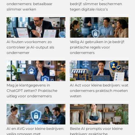
ondernemers: betaalbaar
bedrijf: slimmer beschermen
slimmer werken
tegen digitale risico’s
AI fouten voorkomen: zo
Veilig AI gebruiken in je bedrijf:
controleer je AI-output als
praktische regels voor
ondernemer
ondernemers
Mag je klantgegevens in
AI Act voor kleine bedrijven: wat
ChatGPT zetten? Praktische
ondernemers praktisch moeten
uitleg voor ondernemers
weten
AI en AVG voor kleine bedrijven:
Beste AI prompts voor kleine
veilig omgaan met
bedrijven: praktische