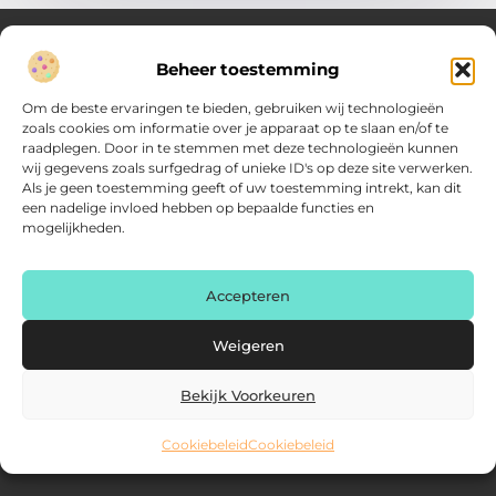
Beheer toestemming
Over Verenigde Zaken
Om de beste ervaringen te bieden, gebruiken wij technologieën
Inzicht en inspiratie voor jouw dagelijkse keuzes
zoals cookies om informatie over je apparaat op te slaan en/of te
raadplegen. Door in te stemmen met deze technologieën kunnen
Ontdek gevarieerde content vol praktische tips, doordachte
wij gegevens zoals surfgedrag of unieke ID's op deze site verwerken.
inzichten en vernieuwende ideeën. Alles wat je nodig hebt om
Als je geen toestemming geeft of uw toestemming intrekt, kan dit
met meer overzicht.
een nadelige invloed hebben op bepaalde functies en
mogelijkheden.
Main Links
Backlink kopen: zo vergroot je de autoriteit van je website
Geld online verdienen: haal het maximale uit je digitale kansen
AI voor kleine bedrijven: praktische gids voor ondernemers
Accepteren
Bericht categorie
Weigeren
Bekijk Voorkeuren
Cookiebeleid
Cookiebeleid
@2025 www.verenigdezaken.nl. All Right Reserved.