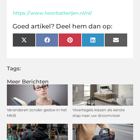
https://www.hoorbatterijen.nl/nl/
Goed artikel? Deel hem dan op:
X
Facebook
Pinterest
LinkedIn
Email
(Twitter)
Tags:
Meer Berichten
Veranderen zonder gedoe in het
Vloertegels kiezen als eerste
MKB
stap naar uw droomvloer