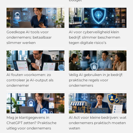
Goedkope AI tools voor
AI voor cyberveiligheid klein
ondernemers: betaalbaar
bedrijf: slimmer beschermen
slimmer werken
tegen digitale risico’s
AI fouten voorkomen: zo
Veilig AI gebruiken in je bedrijf:
controleer je AI-output als
praktische regels voor
ondernemer
ondernemers
Mag je klantgegevens in
AI Act voor kleine bedrijven: wat
ChatGPT zetten? Praktische
ondernemers praktisch moeten
uitleg voor ondernemers
weten