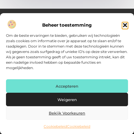
Beheer toestemming
Over Verenigde Zaken
Om de beste ervaringen te bieden, gebruiken wij technologieën
Inzicht en inspiratie voor jouw dagelijkse keuzes
zoals cookies om informatie over je apparaat op te slaan en/of te
raadplegen. Door in te stemmen met deze technologieën kunnen
Ontdek gevarieerde content vol praktische tips, doordachte
wij gegevens zoals surfgedrag of unieke ID's op deze site verwerken.
inzichten en vernieuwende ideeën. Alles wat je nodig hebt om
Als je geen toestemming geeft of uw toestemming intrekt, kan dit
met meer overzicht.
een nadelige invloed hebben op bepaalde functies en
mogelijkheden.
Main Links
Backlink kopen: zo vergroot je de autoriteit van je website
Geld online verdienen: haal het maximale uit je digitale kansen
AI voor kleine bedrijven: praktische gids voor ondernemers
Accepteren
Bericht categorie
Weigeren
Bekijk Voorkeuren
Cookiebeleid
Cookiebeleid
@2025 www.verenigdezaken.nl. All Right Reserved.