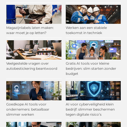
Magazijnlabels laten maken:
Werken aan een stabiele
waar moet je op letten?
toekomst in techniek
Veelgestelde vragen over
Gratis AI tools voor kleine
autobestickering beantwoord
bedrijven: slim starten zonder
budget
Goedkope AI tools voor
AI voor cyberveiligheid klein
ondernemers: betaalbaar
bedrijf: slimmer beschermen
slimmer werken
tegen digitale risico’s