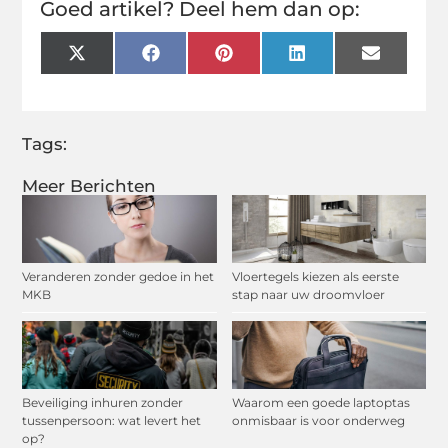
Goed artikel? Deel hem dan op:
X
Facebook
Pinterest
LinkedIn
Email
(Twitter)
Tags:
Meer Berichten
Veranderen zonder gedoe in het
Vloertegels kiezen als eerste
MKB
stap naar uw droomvloer
Beveiliging inhuren zonder
Waarom een goede laptoptas
tussenpersoon: wat levert het
onmisbaar is voor onderweg
op?