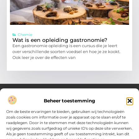
Chemie
Wat is een opleiding gastronomie?
Een gastronomie opleiding is een cursus die je leert
over verschillende soorten voedsel en hoe je ze kookt.
Ook leer je over de effecten van
Beheer toestemming
Over Verenigde Zaken
Om de beste ervaringen te bieden, gebruiken wij technologieën
Inzicht en inspiratie voor jouw dagelijkse keuzes
zoals cookies om informatie over je apparaat op te slaan en/of te
raadplegen. Door in te stemmen met deze technologieën kunnen
Ontdek gevarieerde content vol praktische tips, doordachte
wij gegevens zoals surfgedrag of unieke ID's op deze site verwerken.
inzichten en vernieuwende ideeën. Alles wat je nodig hebt om
Als je geen toestemming geeft of uw toestemming intrekt, kan dit
met meer overzicht.