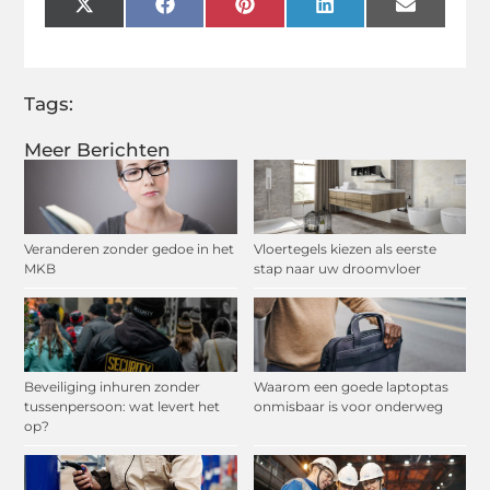
X
Facebook
Pinterest
LinkedIn
Email
(Twitter)
Tags:
Meer Berichten
Veranderen zonder gedoe in het
Vloertegels kiezen als eerste
MKB
stap naar uw droomvloer
Beveiliging inhuren zonder
Waarom een goede laptoptas
tussenpersoon: wat levert het
onmisbaar is voor onderweg
op?