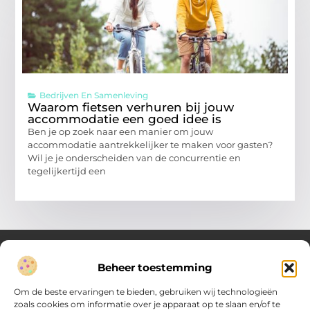
Bedrijven En Samenleving
Waarom fietsen verhuren bij jouw
accommodatie een goed idee is
Ben je op zoek naar een manier om jouw
accommodatie aantrekkelijker te maken voor gasten?
Wil je je onderscheiden van de concurrentie en
tegelijkertijd een
Beheer toestemming
Over Verenigde Zaken
Om de beste ervaringen te bieden, gebruiken wij technologieën
Inzicht en inspiratie voor jouw dagelijkse keuzes
zoals cookies om informatie over je apparaat op te slaan en/of te