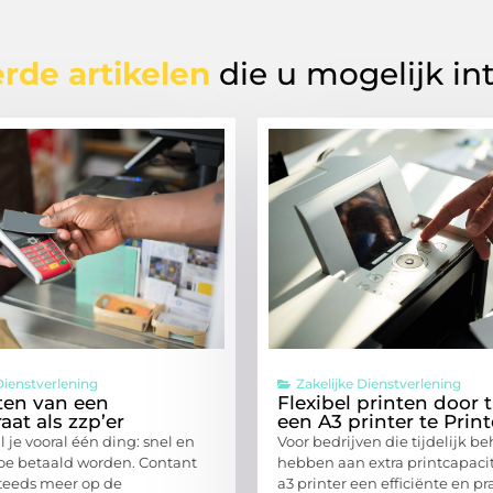
rde artikelen
die u mogelijk in
Dienstverlening
Zakelijke Dienstverlening
ten van een
Flexibel printen door ti
aat als zzp’er
een A3 printer te Prin
il je vooral één ding: snel en
Voor bedrijven die tijdelijk b
oe betaald worden. Contant
hebben aan extra printcapacit
steeds meer op de
a3 printer een efficiënte en pr