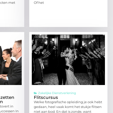
ecten met
Of het
Zakelijke Dienstverlening
mzetten
Flitscursus
en
Welke fotografische opleiding je ook hebt
overt in
gedaan, heel vaak komt het stukje flitsen
successen In
niet aan bod. En dat is zonde, want