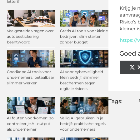
letten?
Krijg je 
aanvraag
Risico’s
kleiner 
Veelgestelde vragen over
Gratis AI tools voor kleine
autobestickering
bedrijven: slim starten
https://
beantwoord
zonder budget
Goed a
Goedkope AI tools voor
AI voor cyberveiligheid
ondernemers: betaalbaar
klein bedrijf: slimmer
slimmer werken
beschermen tegen
digitale risico’s
Tags:
AI fouten voorkomen: zo
Veilig AI gebruiken in je
controleer je AI-output
bedrijf: praktische regels
als ondernemer
voor ondernemers