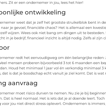
ers. Zit er een ondernemer in jou, lees het hier!
oonlijke ontwikkeling
ernemer weet dat je zelf het grootste struikelblok bent in de 
n naar je gevoel, financiële chaos? Het is allemaal een kwes
jezelf wijzen. Wees ook niet bang om dingen uit te besteden.
ht in je bedrijf, financieel inzicht is altijd nodig. Zelfs al zijn c
oor
rnemer redt het eenvoudigweg om één belangrijke reden: zi
. Veel mensen proberen bijvoorbeeld 3 tot 6 maanden een b
dan. Houd het minimaal 1 jaar vol én verkondig minimaal 3 
s, dat is dat je boodschap echt vanuit je ziel komt. Dat is w
ng aanvraag
rnemer moet risico durven te nemen. Nu zie je bij beginne
 Dat is heel normaal. Het is iets dat je al doende leert. Toch
 voor jou niet direct stress oplevert. Ondernemen is immers 