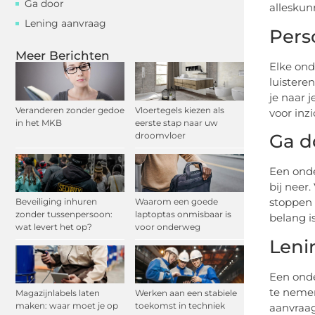
Ga door
alleskunn
Lening aanvraag
Pers
Meer Berichten
Elke ond
luistere
je naar 
Veranderen zonder gedoe
Vloertegels kiezen als
voor inzic
in het MKB
eerste stap naar uw
droomvloer
Ga d
Een onde
bij neer
stoppen 
Beveiliging inhuren
Waarom een goede
zonder tussenpersoon:
laptoptas onmisbaar is
belang i
wat levert het op?
voor onderweg
Leni
Een onde
te nemen.
Magazijnlabels laten
Werken aan een stabiele
maken: waar moet je op
toekomst in techniek
aanvraag