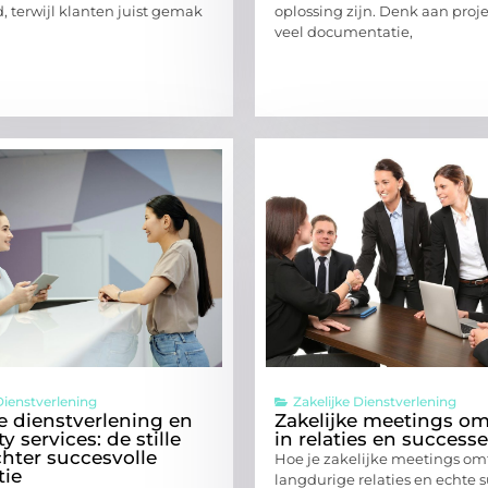
, terwijl klanten juist gemak
oplossing zijn. Denk aan proj
veel documentatie,
Dienstverlening
Zakelijke Dienstverlening
re dienstverlening en
Zakelijke meetings o
ty services: de stille
in relaties en success
chter succesvolle
Hoe je zakelijke meetings omt
tie
langdurige relaties en echte 