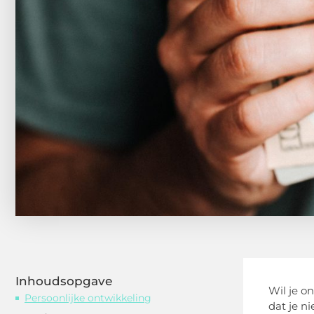
Inhoudsopgave
Wil je o
Persoonlijke ontwikkeling
dat je n