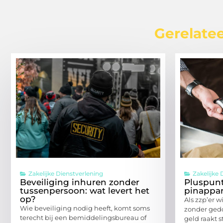
Gerelatee
Zakelijke Dienstverlening
Zakelijke 
Beveiliging inhuren zonder
Pluspun
tussenpersoon: wat levert het
pinappar
op?
Als zzp’er w
Wie beveiliging nodig heeft, komt soms
zonder ged
terecht bij een bemiddelingsbureau of
geld raakt 