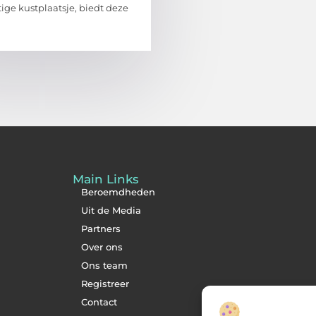
ige kustplaatsje, biedt deze
Main Links
Beroemdheden
Uit de Media
Partners
Over ons
Ons team
Registreer
Contact