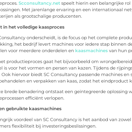
eproces.
Scconsultancy.net
speelt hierin een belangrijke ro
lossingen. Met jarenlange ervaring en een internationaal net
rijen als grootschalige producenten.
st in het volledige kaasproces
onsultancy onderscheidt, is de focus op het complete produ
kking, het bedrijf levert machines voor iedere stap binnen
elen voor meerdere onderdelen en
kaasmachines
van hun p
et productieproces gaat het bijvoorbeeld om wrongelbereide
el is voor het vormen en persen van kazen. Tijdens de rijpi
l. Ook hiervoor biedt SC Consultancy passende machines en sy
 behandelen en verpakken van kaas, zodat het eindproduct klaa
e brede benadering ontstaat een geïntegreerde oplossing w
eprocessen efficiënt verlopen.
en gebruikte kaasmachines
ngrijk voordeel van SC Consultancy is het aanbod van zowel
rs flexibiliteit bij investeringsbeslissingen.