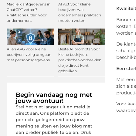
Mag je klantgegevens in
AI Act voor kleine
Kwalitei
ChatGPT zetten?
bedrijven: wat
Praktische uitleg voor
ondernemers praktisch
Binnen d
ondernemers
moeten weten
kosten. 
worden a
De klant
AI en AVG voor kleine
Beste AI prompts voor
schaalgr
bedrijven: veilig omgaan
kleine bedrijven:
beschikb
met persoonsgegevens
praktische voorbeelden
die je direct kunt
Een ste
gebruiken
Met een 
zich als
producti
Begin vandaag nog met
jouw avontuur!
Voor kaa
Stel het niet langer uit en meld je
waardevo
direct aan. Ons platform biedt de
perfecte gelegenheid om jouw
mening te uiten en jouw blog met
een breder publiek te delen. Druk