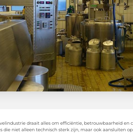
ivelindustrie draait alles om efficiëntie, betrouwbaarheid e
 die niet alleen technisch sterk zijn, maar ook aansluiten op