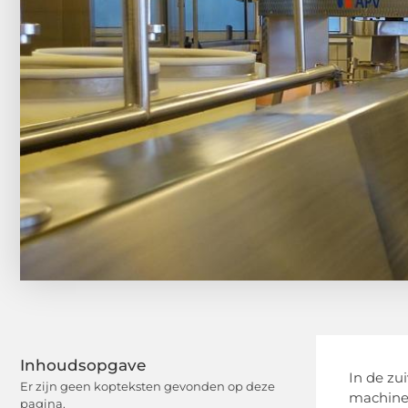
Inhoudsopgave
In de zu
Er zijn geen kopteksten gevonden op deze
machines
pagina.