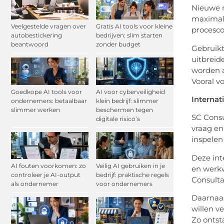
Nieuwe m
maximale
Veelgestelde vragen over
Gratis AI tools voor kleine
procesco
autobestickering
bedrijven: slim starten
beantwoord
zonder budget
Gebruikt
uitbreid
worden a
Vooral v
Goedkope AI tools voor
AI voor cyberveiligheid
Internat
ondernemers: betaalbaar
klein bedrijf: slimmer
slimmer werken
beschermen tegen
SC Consu
digitale risico’s
vraag en
inspelen
Deze int
AI fouten voorkomen: zo
Veilig AI gebruiken in je
en werkw
controleer je AI-output
bedrijf: praktische regels
Consulta
als ondernemer
voor ondernemers
Daarnaas
willen v
Zo onts