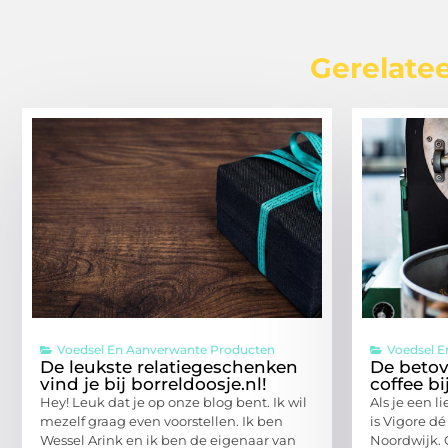
Gerelatee
Voedsel En Aanverwante Producten
Voedsel 
De leukste relatiegeschenken
De betov
vind je bij borreldoosje.nl!
coffee bi
Hey! Leuk dat je op onze blog bent. Ik wil
Als je een l
mezelf graag even voorstellen. Ik ben
is Vigore d
Wessel Arink en ik ben de eigenaar van
Noordwijk. 