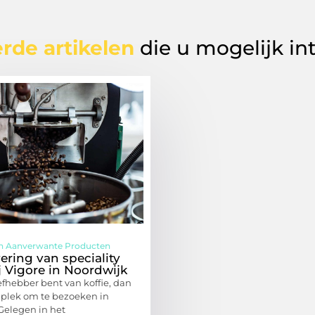
rde artikelen
die u mogelijk in
En Aanverwante Producten
ering van speciality
j Vigore in Noordwijk
iefhebber bent van koffie, dan
é plek om te bezoeken in
Gelegen in het