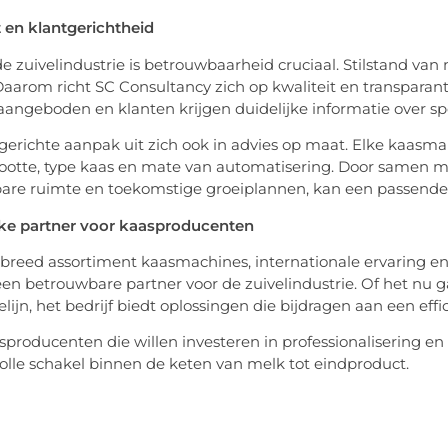
t en klantgerichtheid
e zuivelindustrie is betrouwbaarheid cruciaal. Stilstand van 
Daarom richt SC Consultancy zich op kwaliteit en transparan
angeboden en klanten krijgen duidelijke informatie over sp
gerichte aanpak uit zich ook in advies op maat. Elke kaasma
ootte, type kaas en mate van automatisering. Door samen met
are ruimte en toekomstige groeiplannen, kan een passende
rke partner voor kaasproducenten
breed assortiment kaasmachines, internationale ervaring en 
 een betrouwbare partner voor de zuivelindustrie. Of het n
elijn, het bedrijf biedt oplossingen die bijdragen aan een ef
sproducenten die willen investeren in professionalisering 
lle schakel binnen de keten van melk tot eindproduct.