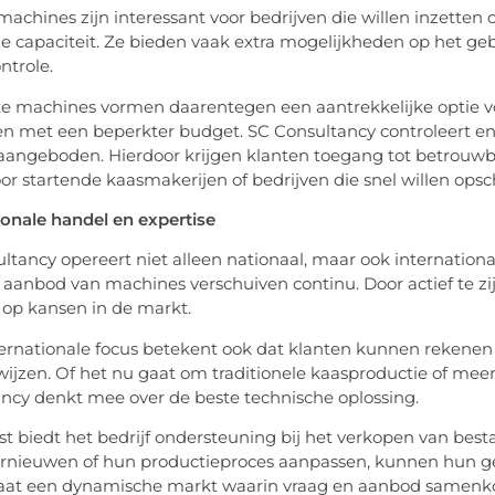
achines zijn interessant voor bedrijven die willen inzetten
 capaciteit. Ze bieden vaak extra mogelijkheden op het gebi
ntrole.
e machines vormen daarentegen een aantrekkelijke optie vo
en met een beperkter budget. SC Consultancy controleert e
angeboden. Hierdoor krijgen klanten toegang tot betrouwba
oor startende kaasmakerijen of bedrijven die snel willen opsch
ionale handel en expertise
ltancy opereert niet alleen nationaal, maar ook internation
 aanbod van machines verschuiven continu. Door actief te zijn
 op kansen in de markt.
ernationale focus betekent ook dat klanten kunnen rekene
ijzen. Of het nu gaat om traditionele kaasproductie of mee
ncy denkt mee over de beste technische oplossing.
t biedt het bedrijf ondersteuning bij het verkopen van be
ernieuwen of hun productieproces aanpassen, kunnen hun g
taat een dynamische markt waarin vraag en aanbod samen