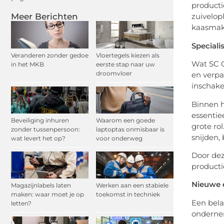
producti
Meer Berichten
zuivelop
kaasmake
Speciali
Veranderen zonder gedoe
Vloertegels kiezen als
Wat SC C
in het MKB
eerste stap naar uw
droomvloer
en verpa
inschak
Binnen h
essentie
Beveiliging inhuren
Waarom een goede
grote ro
zonder tussenpersoon:
laptoptas onmisbaar is
snijden,
wat levert het op?
voor onderweg
Door dez
producti
Nieuwe 
Magazijnlabels laten
Werken aan een stabiele
maken: waar moet je op
toekomst in techniek
Een bela
letten?
onderneme