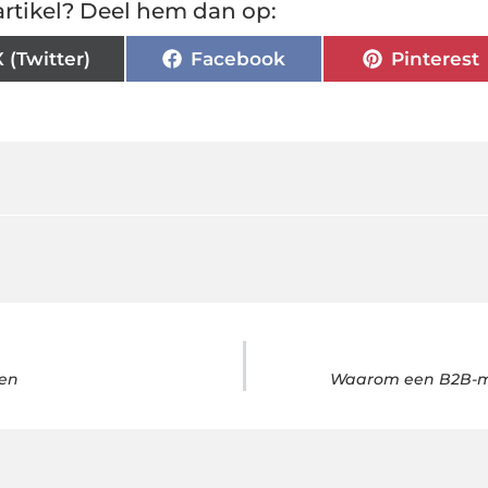
rtikel? Deel hem dan op:
X (Twitter)
Facebook
Pinterest
ren
Waarom een B2B-mar