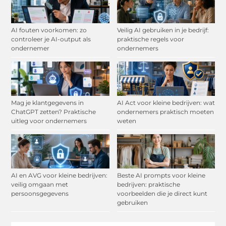
AI fouten voorkomen: zo
Veilig AI gebruiken in je bedrijf:
controleer je AI-output als
praktische regels voor
ondernemer
ondernemers
Mag je klantgegevens in
AI Act voor kleine bedrijven: wat
ChatGPT zetten? Praktische
ondernemers praktisch moeten
uitleg voor ondernemers
weten
AI en AVG voor kleine bedrijven:
Beste AI prompts voor kleine
veilig omgaan met
bedrijven: praktische
persoonsgegevens
voorbeelden die je direct kunt
gebruiken