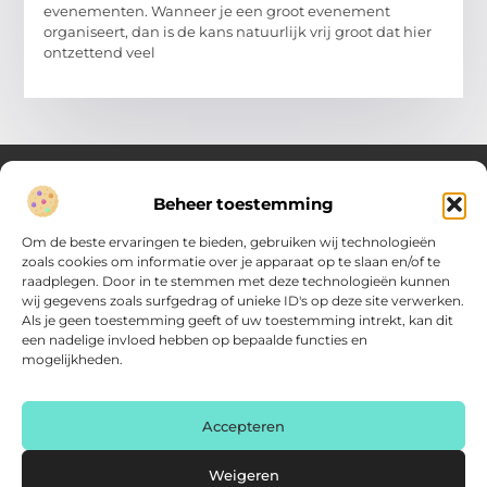
evenementen. Wanneer je een groot evenement
organiseert, dan is de kans natuurlijk vrij groot dat hier
ontzettend veel
Beheer toestemming
Over Verenigde Zaken
Om de beste ervaringen te bieden, gebruiken wij technologieën
Inzicht en inspiratie voor jouw dagelijkse keuzes
zoals cookies om informatie over je apparaat op te slaan en/of te
raadplegen. Door in te stemmen met deze technologieën kunnen
Ontdek gevarieerde content vol praktische tips, doordachte
wij gegevens zoals surfgedrag of unieke ID's op deze site verwerken.
inzichten en vernieuwende ideeën. Alles wat je nodig hebt om
Als je geen toestemming geeft of uw toestemming intrekt, kan dit
met meer overzicht.
een nadelige invloed hebben op bepaalde functies en
mogelijkheden.
Main Links
Backlink kopen: zo vergroot je de autoriteit van je website
Geld online verdienen: haal het maximale uit je digitale kansen
AI voor kleine bedrijven: praktische gids voor ondernemers
Accepteren
Bericht categorie
Weigeren