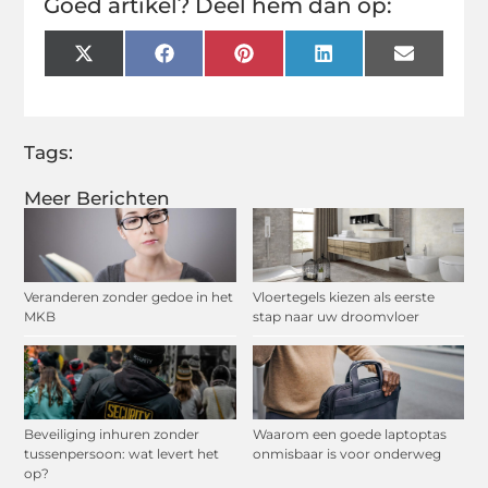
Goed artikel? Deel hem dan op:
X
Facebook
Pinterest
LinkedIn
Email
(Twitter)
Tags:
Meer Berichten
Veranderen zonder gedoe in het
Vloertegels kiezen als eerste
MKB
stap naar uw droomvloer
Beveiliging inhuren zonder
Waarom een goede laptoptas
tussenpersoon: wat levert het
onmisbaar is voor onderweg
op?