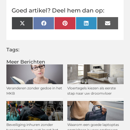
Goed artikel? Deel hem dan op:
X
Facebook
Pinterest
LinkedIn
Email
(Twitter)
Tags:
Meer Berichten
Veranderen zonder gedoe in het
Vloertegels kiezen als eerste
MKB
stap naar uw droomvloer
Beveiliging inhuren zonder
Waarom een goede laptoptas
tussenpersoon: wat levert het
onmisbaar is voor onderweg