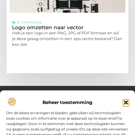
E-Commerce
Logo omzetten naar vector
Heb je een logo in een PNG, JPG of PDF formaat en wil
je deze graag omzetten in een .eps vector bestand? Dan
kan dat
Beheer toestemming
Over Verenigde Zaken
Om de beste ervaringen te bieden, gebruiken wij technologieën
Inzicht en inspiratie voor jouw dagelijkse keuzes
zoals cookies om informatie over je apparaat op te slaan en/of te
raadplegen. Door in te stemmen met deze technologieën kunnen
Ontdek gevarieerde content vol praktische tips, doordachte
wij gegevens zoals surfgedrag of unieke ID's op deze site verwerken.
inzichten en vernieuwende ideeën. Alles wat je nodig hebt om
Als je geen toestemming geeft of uw toestemming intrekt, kan dit