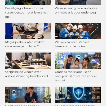
Beveiliging inhuren zonder
Waarom een goede laptoptas
tussenpersoon: wat levert het
onmisbaar is voor onderweg
op?
Magazijnlabels laten maken:
Werken aan een stabiele
waar moet je op letten?
toekomst in techniek
Veelgestelde vragen over
Gratis AI tools voor kleine
autobestickering beantwoord
bedrijven: slim starten zonder
budget
Goedkope AI tools voor
AI voor cyberveiligheid klein