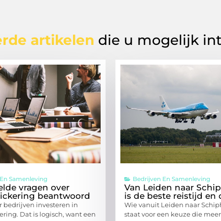
rde artikelen
die u mogelijk in
 En Samenleving
Bedrijven En Samenleving
elde vragen over
Van Leiden naar Schip
ickering beantwoord
is de beste reistijd en 
 bedrijven investeren in
Wie vanuit Leiden naar Schip
ring. Dat is logisch, want een
staat voor een keuze die mee