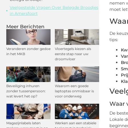
nemen we
Veelgestelde Vragen Over Belegde Broodjes
moet let
in Amersfoort
Waar
Meer Berichten
De keuze
tips:
Veranderen zonder gedoe
Vloertegels kiezen als
Kwa
in het MKB
eerste stap naar uw
Var
droomvloer
Br
Sm
Pri
Kl
Beveiliging inhuren
Waarom een goede
Veel
zonder tussenpersoon:
laptoptas onmisbaar is
wat levert het op?
voor onderweg
Waar v
De beste
Lokale d
Magazijnlabels laten
Werken aan een stabiele
beginne