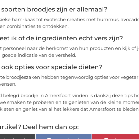
soorten broodjes zijn er allemaal?
sieke ham-kaas tot exotische creaties met hummus, avocado o
en combinaties te ontdekken.
et ik of de ingrediënten echt vers zijn?
t personeel naar de herkomst van hun producten en kijk of je
 goede indicatie van de versheid.
r ook opties voor speciale diëten?
e broodjeszaken hebben tegenwoordig opties voor vegetarië
wensen.
 belegd broodje in Amersfoort vinden is dankzij deze tips h
e smaken te proberen en te genieten van de kleine momen
k eten en geniet van al het lekkers dat Amersfoort te bieden
rtikel? Deel hem dan op: