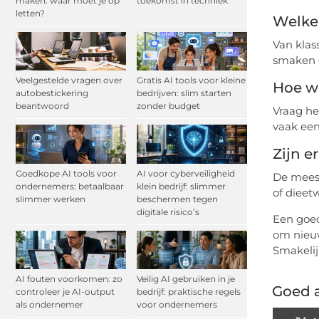
maken: waar moet je op
toekomst in techniek
letten?
Welke 
Van klas
smaken 
Veelgestelde vragen over
Gratis AI tools voor kleine
Hoe we
autobestickering
bedrijven: slim starten
beantwoord
zonder budget
Vraag he
vaak een
Zijn e
Goedkope AI tools voor
AI voor cyberveiligheid
De meest
ondernemers: betaalbaar
klein bedrijf: slimmer
of dieet
slimmer werken
beschermen tegen
digitale risico’s
Een goed
om nieuw
Smakelij
AI fouten voorkomen: zo
Veilig AI gebruiken in je
Goed a
controleer je AI-output
bedrijf: praktische regels
als ondernemer
voor ondernemers