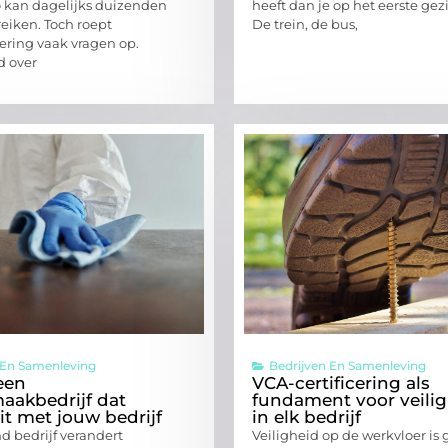
o kan dagelijks duizenden
heeft dan je op het eerste gez
iken. Toch roept
De trein, de bus,
ering vaak vragen op.
d over
 En Samenleving
Bedrijven En Samenleving
een
VCA-certificering als
akbedrijf dat
fundament voor veili
t met jouw bedrijf
in elk bedrijf
d bedrijf verandert
Veiligheid op de werkvloer is