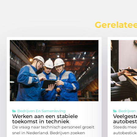
Gerelatee
Bedrijven En Samenleving
Bedrijven
Werken aan een stabiele
Veelgest
toekomst in techniek
autobest
De vraag naar technisch personeel groeit
Steeds meer
snel in Nederland. Bedrijven zoeken
autobesticke