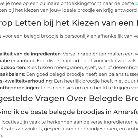
 je mee op een culinaire ontdekkingstocht naar de beste
b
ten bij het kiezen van jouw ideale broodje en krijg antwoord
op Letten bij het Kiezen van een
 voor een belegd broodje is persoonlijk en afhankelijk van v
liteit van de ingrediënten
: Verse ingrediënten maken een we
iatie in aanbod
: Een divers aanbod biedt voor ieder wat wils.
oodsoorten
: Kies tussen meergranen, spelt, wit, of desembroo
aakbalans
: Een goed belegd broodje heeft een balans tussen
js-kwaliteitverhouding
: Een heerlijk broodje hoeft niet duur
antbeoordelingen
: Lees recensies om een beeld te krijgen v
gestelde Vragen Over Belegde Bro
ind ik de beste belegde broodjes in Amersf
 locaties zijn vaak te herkennen aan de verse ingrediënten e
elicatessenwinkels, gespecialiseerde broodjeszaken, en amba
n.