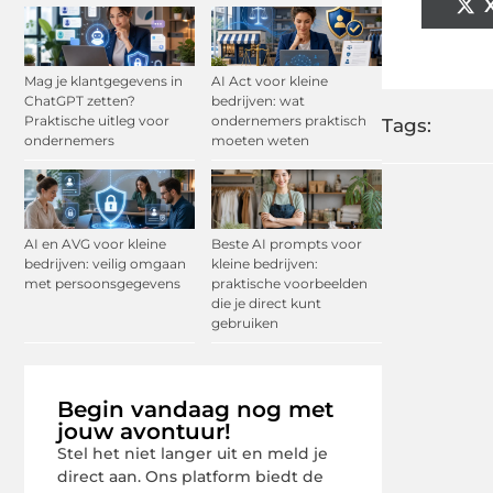
Mag je klantgegevens in
AI Act voor kleine
ChatGPT zetten?
bedrijven: wat
Praktische uitleg voor
ondernemers praktisch
Tags:
ondernemers
moeten weten
AI en AVG voor kleine
Beste AI prompts voor
bedrijven: veilig omgaan
kleine bedrijven:
met persoonsgegevens
praktische voorbeelden
die je direct kunt
gebruiken
Begin vandaag nog met
jouw avontuur!
Stel het niet langer uit en meld je
direct aan. Ons platform biedt de