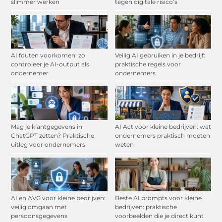
slimmer werken
tegen digitale risico’s
AI fouten voorkomen: zo
Veilig AI gebruiken in je bedrijf:
controleer je AI-output als
praktische regels voor
ondernemer
ondernemers
Mag je klantgegevens in
AI Act voor kleine bedrijven: wat
ChatGPT zetten? Praktische
ondernemers praktisch moeten
uitleg voor ondernemers
weten
AI en AVG voor kleine bedrijven:
Beste AI prompts voor kleine
veilig omgaan met
bedrijven: praktische
persoonsgegevens
voorbeelden die je direct kunt