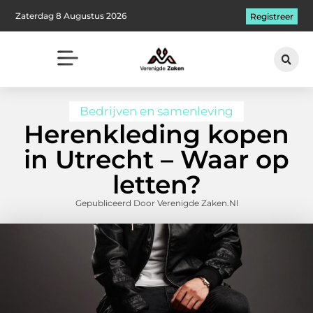
Zaterdag 8 Augustus 2026
Registreer
Bedrijven en samenleving
Herenkleding kopen
in Utrecht – Waar op
letten?
Gepubliceerd Door Verenigde Zaken.nl