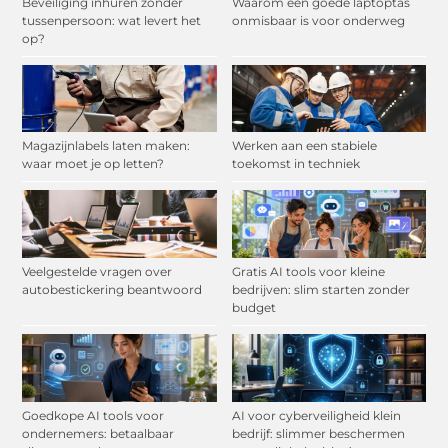
Beveiliging inhuren zonder
Waarom een goede laptoptas
tussenpersoon: wat levert het
onmisbaar is voor onderweg
op?
Magazijnlabels laten maken:
Werken aan een stabiele
waar moet je op letten?
toekomst in techniek
Veelgestelde vragen over
Gratis AI tools voor kleine
autobestickering beantwoord
bedrijven: slim starten zonder
budget
Goedkope AI tools voor
AI voor cyberveiligheid klein
ondernemers: betaalbaar
bedrijf: slimmer beschermen