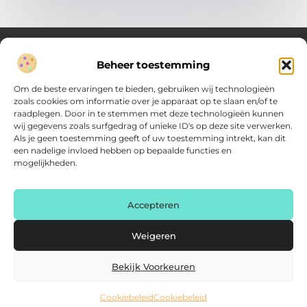
Beheer toestemming
Over Verenigde Zaken
Om de beste ervaringen te bieden, gebruiken wij technologieën
Inzicht en inspiratie voor jouw dagelijkse keuzes
zoals cookies om informatie over je apparaat op te slaan en/of te
raadplegen. Door in te stemmen met deze technologieën kunnen
Ontdek gevarieerde content vol praktische tips, doordachte
wij gegevens zoals surfgedrag of unieke ID's op deze site verwerken.
inzichten en vernieuwende ideeën. Alles wat je nodig hebt om
Als je geen toestemming geeft of uw toestemming intrekt, kan dit
met meer overzicht.
een nadelige invloed hebben op bepaalde functies en
mogelijkheden.
Main Links
Backlink kopen: zo vergroot je de autoriteit van je website
Geld online verdienen: haal het maximale uit je digitale kansen
AI voor kleine bedrijven: praktische gids voor ondernemers
Accepteren
Bericht categorie
Weigeren
Bekijk Voorkeuren
Cookiebeleid
Cookiebeleid
@2025 www.verenigdezaken.nl. All Right Reserved.