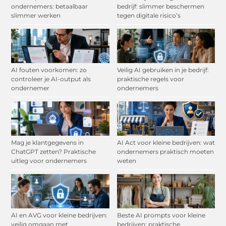
ondernemers: betaalbaar
bedrijf: slimmer beschermen
slimmer werken
tegen digitale risico’s
AI fouten voorkomen: zo
Veilig AI gebruiken in je bedrijf:
controleer je AI-output als
praktische regels voor
ondernemer
ondernemers
Mag je klantgegevens in
AI Act voor kleine bedrijven: wat
ChatGPT zetten? Praktische
ondernemers praktisch moeten
uitleg voor ondernemers
weten
AI en AVG voor kleine bedrijven:
Beste AI prompts voor kleine
veilig omgaan met
bedrijven: praktische