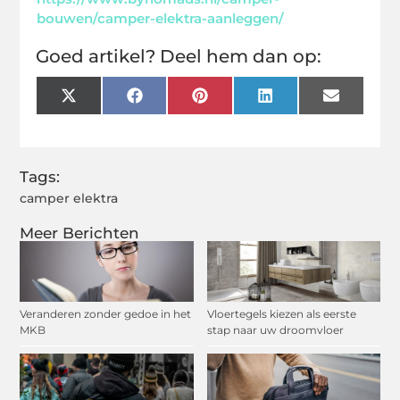
bouwen/camper-elektra-aanleggen/
Goed artikel? Deel hem dan op:
X
Facebook
Pinterest
LinkedIn
Email
(Twitter)
Tags:
camper elektra
Meer Berichten
Veranderen zonder gedoe in het
Vloertegels kiezen als eerste
MKB
stap naar uw droomvloer