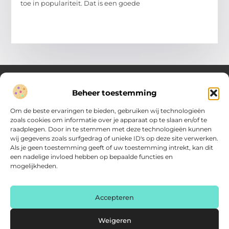
toe in populariteit. Dat is een goede
Beheer toestemming
Over Verenigde Zaken
Om de beste ervaringen te bieden, gebruiken wij technologieën
Inzicht en inspiratie voor jouw dagelijkse keuzes
zoals cookies om informatie over je apparaat op te slaan en/of te
raadplegen. Door in te stemmen met deze technologieën kunnen
Ontdek gevarieerde content vol praktische tips, doordachte
wij gegevens zoals surfgedrag of unieke ID's op deze site verwerken.
inzichten en vernieuwende ideeën. Alles wat je nodig hebt om
Als je geen toestemming geeft of uw toestemming intrekt, kan dit
met meer overzicht.
een nadelige invloed hebben op bepaalde functies en
mogelijkheden.
Main Links
Backlink kopen: zo vergroot je de autoriteit van je website
Geld online verdienen: haal het maximale uit je digitale kansen
AI voor kleine bedrijven: praktische gids voor ondernemers
Accepteren
Bericht categorie
Weigeren