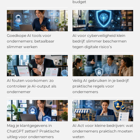
budget
Goedkope AI tools voor
AI voor cyberveiligheid klein
ondernemers: betaalbaar
bedrijf: slimmer beschermen
slimmer werken
tegen digitale risico’s
AI fouten voorkomen: zo
Veilig AI gebruiken in je bedrijf:
controleer je AI-output als
praktische regels voor
ondernemer
ondernemers
Mag je klantgegevens in
AI Act voor kleine bedrijven: wat
ChatGPT zetten? Praktische
ondernemers praktisch moeten
uitleg voor ondernemers
weten