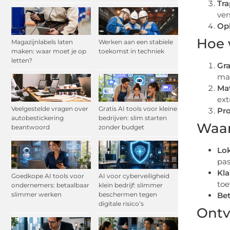
Tra
ver
Op
Hoe 
Magazijnlabels laten
Werken aan een stabiele
maken: waar moet je op
toekomst in techniek
letten?
Gra
ma
Mat
ext
Veelgestelde vragen over
Gratis AI tools voor kleine
Pro
autobestickering
bedrijven: slim starten
Waar
beantwoord
zonder budget
Lok
pas
Kla
Goedkope AI tools voor
AI voor cyberveiligheid
toe
ondernemers: betaalbaar
klein bedrijf: slimmer
slimmer werken
beschermen tegen
Bet
digitale risico’s
Ontv