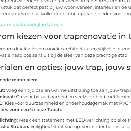
raprenovatiebedrijf Next Stairs actief in regio Amsterdam, U
kstuk dat perfect past bij uw woonwensen, interieur en d
prenovaties een stijlvolle, duurzame upgrade bieden voor jo
raprenovatiebedrijf in Utrecht
om kiezen voor traprenovatie in 
rdam draait alles om unieke architectuur en stijlvolle interie
vatie naadloos aansluit bij de sfeer van deze prachtige stad.
ialen en opties: jouw trap, jouw st
lende materialen:
ut:
Voeg een tijdloze en warme uitstraling toe aan jouw trap
minaat:
Ga voor betaalbaarheid en veelzijdigheid met lamina
C:
Kies voor duurzaamheid en onderhoudsgemak met PVC, ver
ties voor een Unieke Touch:
lichting:
Maak een statement met LED-verlichting op elke tred
islip Stroken:
Veiligheid staat voorop; verminder het risico op