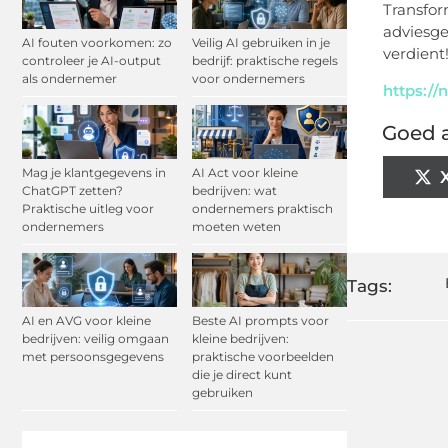
Transfor
adviesge
AI fouten voorkomen: zo
Veilig AI gebruiken in je
verdient
controleer je AI-output
bedrijf: praktische regels
als ondernemer
voor ondernemers
https://n
Goed a
Mag je klantgegevens in
AI Act voor kleine
ChatGPT zetten?
bedrijven: wat
Praktische uitleg voor
ondernemers praktisch
ondernemers
moeten weten
Tags:
AI en AVG voor kleine
Beste AI prompts voor
bedrijven: veilig omgaan
kleine bedrijven:
met persoonsgegevens
praktische voorbeelden
die je direct kunt
gebruiken