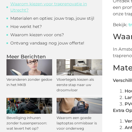
Ontdek t
Waarom kiezen voor traprenovatie in
een pron
Utrecht?
onze tra
Materialen en opties: jouw trap, jouw stijl
Bekijk:
t
Hoe werkt het?
Waar
Waarom kiezen voor ons?
Ontvang vandaag nog jouw offerte!
In Amste
trapreno
Meer Berichten
Mater
Veranderen zonder gedoe
Vloertegels kiezen als
Verschil
in het MKB
eerste stap naar uw
droomvloer
Ho
La
PV
Extra Op
Beveiliging inhuren
Waarom een goede
Ver
zonder tussenpersoon:
laptoptas onmisbaar is
Ant
wat levert het op?
voor onderweg