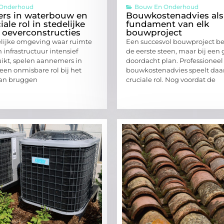
Onderhoud
Bouw En Onderhoud
rs in waterbouw en
Bouwkostenadvies als
ale rol in stedelijke
fundament van elk
 oeverconstructies
bouwproject
elijke omgeving waar ruimte
Een succesvol bouwproject beg
n infrastructuur intensief
de eerste steen, maar bij een
ikt, spelen aannemers in
doordacht plan. Professioneel
en onmisbare rol bij het
bouwkostenadvies speelt daa
van bruggen
cruciale rol. Nog voordat de