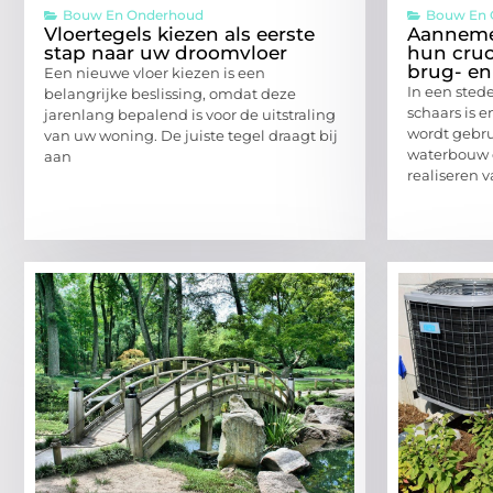
Bouw En Onderhoud
Bouw En 
Vloertegels kiezen als eerste
Aanneme
stap naar uw droomvloer
hun cruci
brug- en
Een nieuwe vloer kiezen is een
In een sted
belangrijke beslissing, omdat deze
schaars is e
jarenlang bepalend is voor de uitstraling
wordt gebru
van uw woning. De juiste tegel draagt bij
waterbouw e
aan
realiseren 