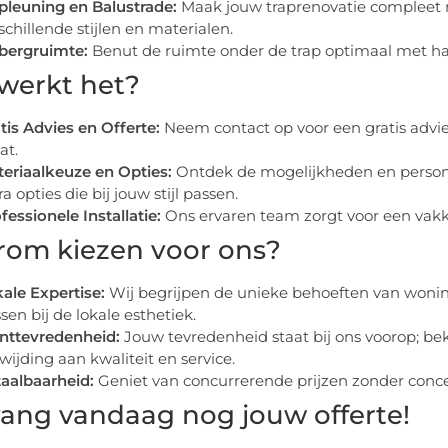
pleuning en Balustrade:
Maak jouw traprenovatie compleet 
schillende stijlen en materialen.
bergruimte:
Benut de ruimte onder de trap optimaal met han
werkt het?
tis Advies en Offerte:
Neem contact op voor een gratis advie
at.
eriaalkeuze en Opties:
Ontdek de mogelijkheden en persona
ra opties die bij jouw stijl passen.
fessionele Installatie:
Ons ervaren team zorgt voor een vakku
om kiezen voor ons?
ale Expertise:
Wij begrijpen de unieke behoeften van woni
sen bij de lokale esthetiek.
nttevredenheid:
Jouw tevredenheid staat bij ons voorop; be
wijding aan kwaliteit en service.
aalbaarheid:
Geniet van concurrerende prijzen zonder conces
ang vandaag nog jouw offerte!