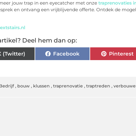
meer jouw trap in een eyecatcher met onze
traprenovaties i
sprek en ontvang een vrijblijvende offerte. Ontdek de moge
!
extstairs.nl
rtikel? Deel hem dan op:
X (Twitter)
Facebook
Pinterest
Bedrijf
,
bouw
,
klussen
,
traprenovatie
,
traptreden
,
verbouwe