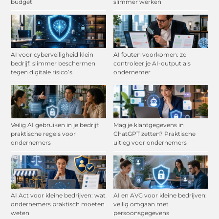
budget
slimmer werken
AI voor cyberveiligheid klein
AI fouten voorkomen: zo
bedrijf: slimmer beschermen
controleer je AI-output als
tegen digitale risico’s
ondernemer
Veilig AI gebruiken in je bedrijf:
Mag je klantgegevens in
praktische regels voor
ChatGPT zetten? Praktische
ondernemers
uitleg voor ondernemers
AI Act voor kleine bedrijven: wat
AI en AVG voor kleine bedrijven:
ondernemers praktisch moeten
veilig omgaan met
weten
persoonsgegevens