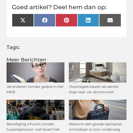
Goed artikel? Deel hem dan op:
X
Facebook
Pinterest
LinkedIn
Email
(Twitter)
Tags:
Meer Berichten
Veranderen zonder gedoe in het
Vloertegels kiezen als eerste
MKB
stap naar uw droomvloer
Beveiliging inhuren zonder
Waarom een goede laptoptas
tussenpersoon: wat levert het
onmisbaar is voor onderweg