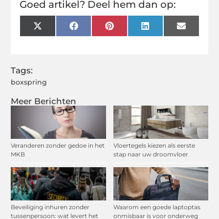
Goed artikel? Deel hem dan op:
X
Facebook
Pinterest
LinkedIn
Email
(Twitter)
Tags:
boxspring
Meer Berichten
Veranderen zonder gedoe in het
Vloertegels kiezen als eerste
MKB
stap naar uw droomvloer
Beveiliging inhuren zonder
Waarom een goede laptoptas
tussenpersoon: wat levert het
onmisbaar is voor onderweg