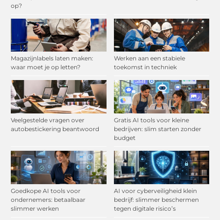
op?
Magazijnlabels laten maken:
Werken aan een stabiele
waar moet je op letten?
toekomst in techniek
Veelgestelde vragen over
Gratis AI tools voor kleine
autobestickering beantwoord
bedrijven: slim starten zonder
budget
Goedkope AI tools voor
AI voor cyberveiligheid klein
ondernemers: betaalbaar
bedrijf: slimmer beschermen
slimmer werken
tegen digitale risico’s