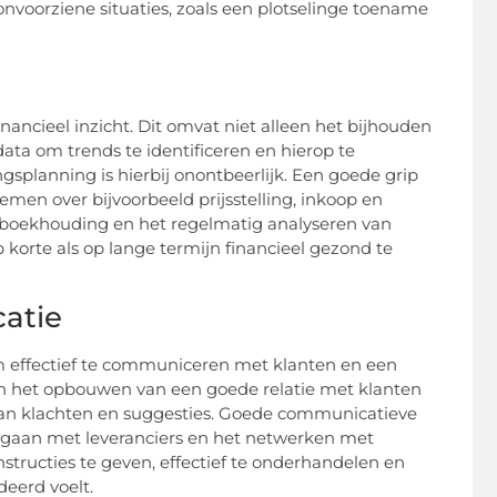
onvoorziene situaties, zoals een plotselinge toename
inancieel inzicht. Dit omvat niet alleen het bijhouden
ata om trends te identificeren en hierop te
splanning is hierbij onontbeerlijk. Een goede grip
emen over bijvoorbeeld prijsstelling, inkoop en
n boekhouding en het regelmatig analyseren van
 korte als op lange termijn financieel gezond te
catie
om effectief te communiceren met klanten en een
leen het opbouwen van een goede relatie met klanten
n van klachten en suggesties. Goede communicatieve
omgaan met leveranciers en het netwerken met
structies te geven, effectief te onderhandelen en
deerd voelt.