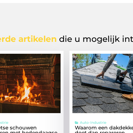
rde artikelen
die u mogelijk in
strie
Auto-Industrie
tse schouwen
Waarom een dakdekke
ren met hedendaagse
doet dan repareren