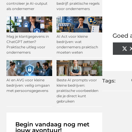
controleer je AI-output
bedrijf: praktische regels
als ondernemer
voor ondernemers
Goed a
Mag je klantgegevens in
AI Act voor kleine
ChatGPT zetten?
bedrijven: wat
Praktische uitleg voor
ondernemers praktisch
ondernemers
moeten weten
AI en AVG voor kleine
Beste AI prompts voor
Tags:
bedrijven: veilig omgaan
kleine bedrijven:
met persoonsgegevens
praktische voorbeelden
die je direct kunt
gebruiken
Begin vandaag nog met
jouw avontuur!