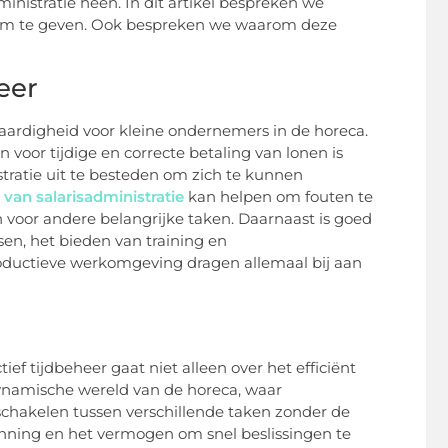
istratie heen. In dit artikel bespreken we
vorm te geven. Ook bespreken we waarom deze
eer
vaardigheid voor kleine ondernemers in de horeca.
 voor tijdige en correcte betaling van lonen is
stratie uit te besteden om zich te kunnen
 van salarisadministratie
kan helpen om fouten te
en voor andere belangrijke taken. Daarnaast is goed
en, het bieden van training en
oductieve werkomgeving dragen allemaal bij aan
tief tijdbeheer gaat niet alleen over het efficiënt
dynamische wereld van de horeca, waar
 schakelen tussen verschillende taken zonder de
anning en het vermogen om snel beslissingen te