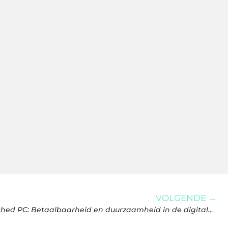
VOLGENDE →
De voordelen van een refurbished PC: Betaalbaarheid en duurzaamheid in de digitale wereld