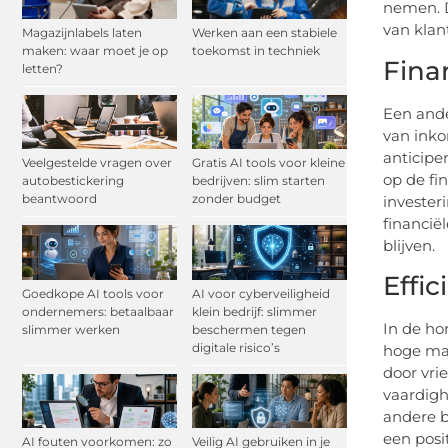
nemen. D
van klan
Magazijnlabels laten
Werken aan een stabiele
maken: waar moet je op
toekomst in techniek
Finan
letten?
Een ander
van inko
anticipe
Veelgestelde vragen over
Gratis AI tools voor kleine
op de fi
autobestickering
bedrijven: slim starten
beantwoord
zonder budget
invester
financië
blijven.
Effi
Goedkope AI tools voor
AI voor cyberveiligheid
ondernemers: betaalbaar
klein bedrijf: slimmer
In de ho
slimmer werken
beschermen tegen
digitale risico’s
hoge mat
door vri
vaardigh
andere b
een posi
AI fouten voorkomen: zo
Veilig AI gebruiken in je