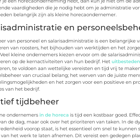
je een horecaonderneming hebt, dan kun je niet om de admin
lende vaardigheden die je nodig hebt om je administratie 
eden belangrijk zijn als kleine horecaondernemer.
risadministratie en personeelsbeh
er van personeel en salarisadministratie is een belangrijke 
ren van roosters, het bijhouden van werktijden en het zorgen
. Veel kleine ondernemers kiezen ervoor om de salarisadmini
eren op de kernactiviteiten van hun bedrijf. Het
uitbesteden
ren, te voldoen aan wettelijke vereisten en tijd vrij te mak
lsbeheer van cruciaal belang; het werven van de juiste mens
lingsmogelijkheden en het zorgen voor een positieve en pr
s van het bedrijf.
tief tijdbeheer
eine ondernemers
in de horeca
is tijd een kostbaar goed. Effec
van de dag, maar ook over het prioriteren van taken. In de 
redenheid voorop staat, is het essentieel om snel te kunnen
t van het werk te laten afnemen. Dit vereist een gedegen pl