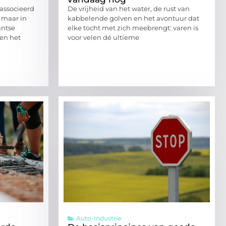
associeerd
De vrijheid van het water, de rust van
 maar in
kabbelende golven en het avontuur dat
antse
elke tocht met zich meebrengt: varen is
en het
voor velen dé ultieme
Auto-Industrie