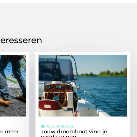
teresseren
Auto-Industrie
r meer
Jouw droomboot vind je
vandaag nog