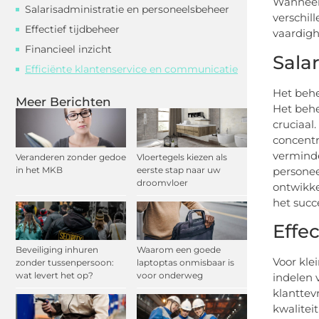
Wanneer 
Salarisadministratie en personeelsbeheer
verschil
Effectief tijdbeheer
vaardigh
Financieel inzicht
Sala
Efficiënte klantenservice en communicatie
Het behe
Meer Berichten
Het behe
cruciaal
concentr
verminde
Veranderen zonder gedoe
Vloertegels kiezen als
in het MKB
eerste stap naar uw
personee
droomvloer
ontwikke
het succe
Effec
Beveiliging inhuren
Waarom een goede
Voor kl
zonder tussenpersoon:
laptoptas onmisbaar is
wat levert het op?
voor onderweg
indelen 
klanttev
kwalitei