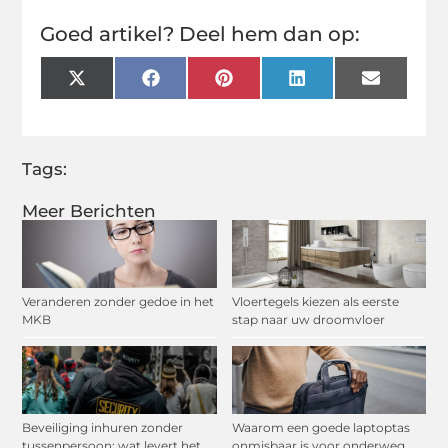
Goed artikel? Deel hem dan op:
X
Facebook
Pinterest
LinkedIn
Email
(Twitter)
Tags:
Meer Berichten
Veranderen zonder gedoe in het
Vloertegels kiezen als eerste
MKB
stap naar uw droomvloer
Beveiliging inhuren zonder
Waarom een goede laptoptas
tussenpersoon: wat levert het
onmisbaar is voor onderweg